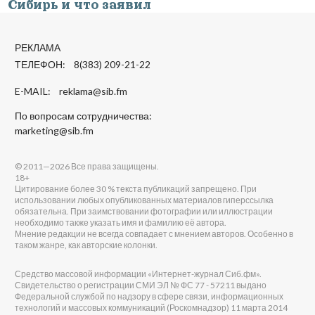
Сибирь и что заявил
РЕКЛАМА
ТЕЛЕФОН: 8(383) 209-21-22
E-MAIL:
reklama@sib.fm
По вопросам сотрудничества:
marketing@sib.fm
© 2011—2026 Все права защищены.
18+
Цитирование более 30 % текста публикаций запрещено. При
использовании любых опубликованных материалов гиперссылка
обязательна. При заимствовании фотографии или иллюстрации
необходимо также указать имя и фамилию её автора.
Мнение редакции не всегда совпадает с мнением авторов. Особенно в
таком жанре, как авторские колонки.
Средство массовой информации «Интернет-журнал Сиб.фм».
Свидетельство о регистрации СМИ ЭЛ № ФС 77 - 57211 выдано
Федеральной службой по надзору в сфере связи, информационных
технологий и массовых коммуникаций (Роскомнадзор) 11 марта 2014