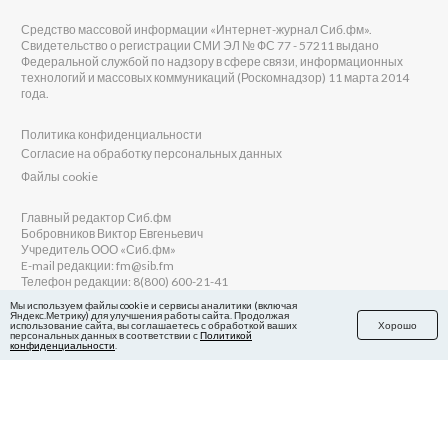
Средство массовой информации «Интернет-журнал Сиб.фм».
Свидетельство о регистрации СМИ ЭЛ № ФС 77 - 57211 выдано
Федеральной службой по надзору в сфере связи, информационных
технологий и массовых коммуникаций (Роскомнадзор) 11 марта 2014
года.
Политика конфиденциальности
Согласие на обработку персональных данных
Файлы cookie
Главный редактор Сиб.фм
Бобровников Виктор Евгеньевич
Учредитель ООО «Сиб.фм»
E-mail редакции: fm@sib.fm
Телефон редакции: 8(800) 600-21-41
Мы используем файлы cookie и сервисы аналитики (включая
Яндекс.Метрику) для улучшения работы сайта. Продолжая
использование сайта, вы соглашаетесь с обработкой ваших
Хорошо
персональных данных в соответствии с
Политикой
Сайт разработан и поддерживается Технодзен
конфиденциальности
.