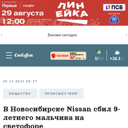
‹
›
Бензин сегодня
5/
10
+26.1
°C
82.76%
-1.2
20.11.2021 08:27
ОБЩЕСТВО
ПРОИCШЕСТВИЯ
В Новосибирске Nissan сбил 9-
летнего мальчика на
светофоре