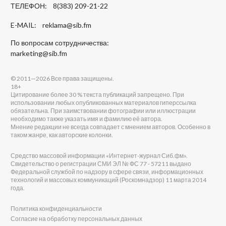
ТЕЛЕФОН: 8(383) 209-21-22
E-MAIL:
reklama@sib.fm
По вопросам сотрудничества:
marketing@sib.fm
© 2011—2026 Все права защищены.
18+
Цитирование более 30 % текста публикаций запрещено. При
использовании любых опубликованных материалов гиперссылка
обязательна. При заимствовании фотографии или иллюстрации
необходимо также указать имя и фамилию её автора.
Мнение редакции не всегда совпадает с мнением авторов. Особенно в
таком жанре, как авторские колонки.
Средство массовой информации «Интернет-журнал Сиб.фм».
Свидетельство о регистрации СМИ ЭЛ № ФС 77 - 57211 выдано
Федеральной службой по надзору в сфере связи, информационных
технологий и массовых коммуникаций (Роскомнадзор) 11 марта 2014
года.
Политика конфиденциальности
Согласие на обработку персональных данных