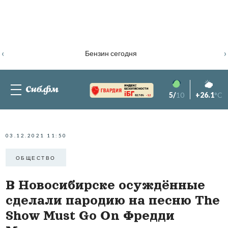
‹
›
Бензин сегодня
5/
10
+26.1
°C
82.76%
-1.2
03.12.2021 11:50
ОБЩЕСТВО
В Новосибирске осуждённые
сделали пародию на песню The
Show Must Go On Фредди