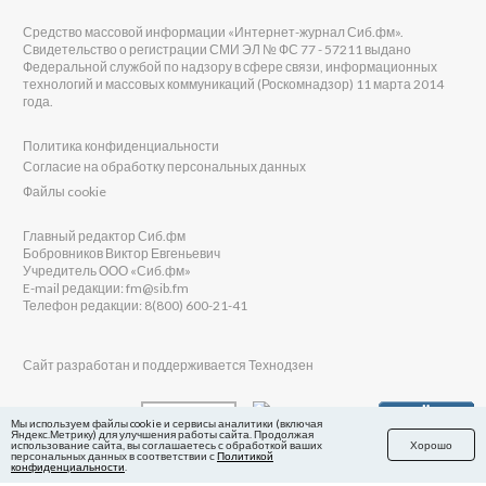
Средство массовой информации «Интернет-журнал Сиб.фм».
Свидетельство о регистрации СМИ ЭЛ № ФС 77 - 57211 выдано
Федеральной службой по надзору в сфере связи, информационных
технологий и массовых коммуникаций (Роскомнадзор) 11 марта 2014
года.
Политика конфиденциальности
Согласие на обработку персональных данных
Файлы cookie
Главный редактор Сиб.фм
Бобровников Виктор Евгеньевич
Учредитель ООО «Сиб.фм»
E-mail редакции: fm@sib.fm
Телефон редакции: 8(800) 600-21-41
Сайт разработан и поддерживается Технодзен
Мы используем файлы cookie и сервисы аналитики (включая
Яндекс.Метрику) для улучшения работы сайта. Продолжая
использование сайта, вы соглашаетесь с обработкой ваших
Хорошо
персональных данных в соответствии с
Политикой
конфиденциальности
.