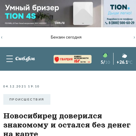
‹
›
Бензин сегодня
5/
10
+26.1
°C
82.76%
-1.2
04.12.2021 19:10
ПРОИCШЕСТВИЯ
Новосибирец доверился
знакомому и остался без денег
на карте