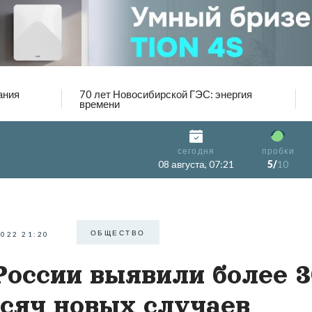
ания
70 лет Новосибирской ГЭС: энергия
времени
сегодня
пробки
08 августа, 07:21
5/
10
ОБЩЕСТВО
2022 21:20
России выявили более 3
сяч новых случаев