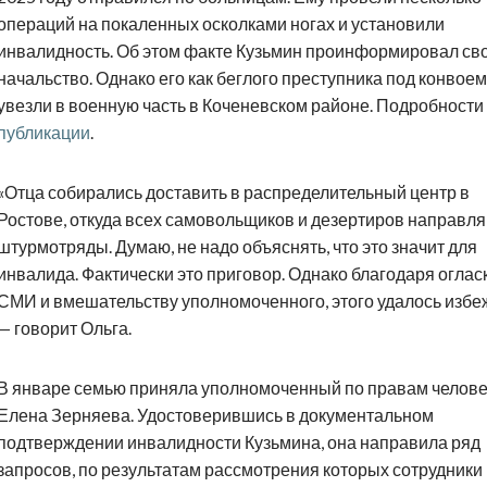
операций на покаленных осколками ногах и установили
инвалидность. Об этом факте Кузьмин проинформировал св
начальство. Однако его как беглого преступника под конвоем
увезли в военную часть в Коченевском районе. Подробности
публикации
.
«Отца собирались доставить в распределительный центр в
Ростове, откуда всех самовольщиков и дезертиров направля
штурмотряды. Думаю, не надо объяснять, что это значит для
инвалида. Фактически это приговор. Однако благодаря оглас
СМИ и вмешательству уполномоченного, этого удалось избеж
— говорит Ольга.
В январе семью приняла уполномоченный по правам челов
Елена Зерняева. Удостоверившись в документальном
подтверждении инвалидности Кузьмина, она направила ряд
запросов, по результатам рассмотрения которых сотрудники