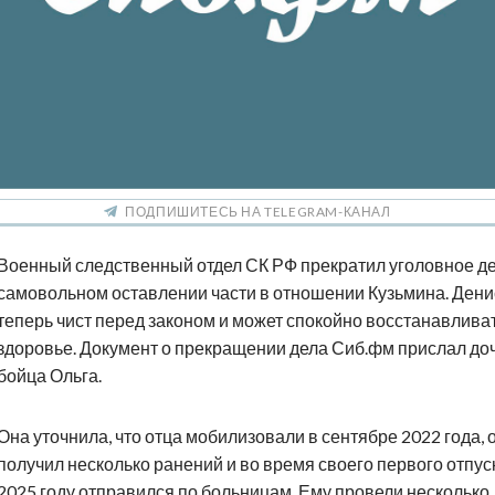
ПОДПИШИТЕСЬ НА TELEGRAM-КАНАЛ
Военный следственный отдел СК РФ прекратил уголовное де
самовольном оставлении части в отношении Кузьмина. Дени
теперь чист перед законом и может спокойно восстанавлива
здоровье. Документ о прекращении дела Сиб.фм прислал до
бойца Ольга.
Она уточнила, что отца мобилизовали в сентябре 2022 года, 
получил несколько ранений и во время своего первого отпус
2025 году отправился по больницам. Ему провели несколько