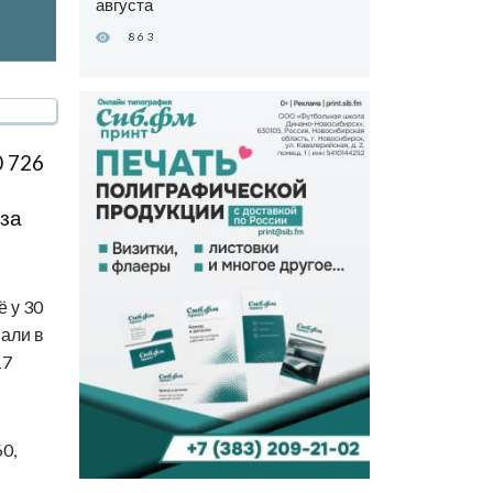
августа
863
0 726
за
 у 30
али в
17
0,