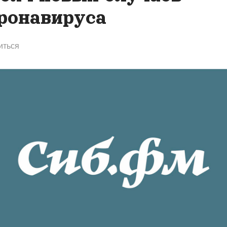
ронавируса
иться