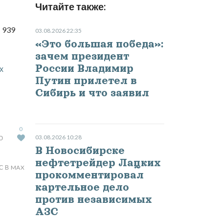
Читайте также:
 939
03.08.2026 22:35
«Это большая победа»:
зачем президент
России Владимир
х
Путин прилетел в
Сибирь и что заявил
0
03.08.2026 10:28
Ю
В Новосибирске
нефтетрейдер Лацких
С В MAX
прокомментировал
картельное дело
против независимых
АЗС