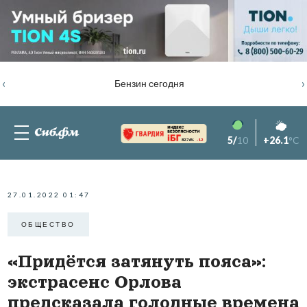
‹
›
Бензин сегодня
5/
10
+26.1
°C
82.76%
-1.2
27.01.2022 01:47
ОБЩЕСТВО
«Придётся затянуть пояса»:
экстрасенс Орлова
предсказала голодные времена