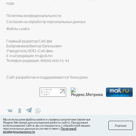
года.
Политика конфиденциальности
Согласие на обработку персональных данных
Файлы cookie
Главный редактор Сиб.фм
Бобровников Виктор Евгеньевич
Учредитель ООО «Сиб.фм»
E-mail редакции: fm@sib.fm
Телефон редакции: 8(800) 600-21-41
Сайт разработан и поддерживается Технодзен
в Яндекс.Дзен
Мы используем файлы cookie и сервисы аналитики (включая
Яндекс.Метрику) для улучшения работы сайта. Продолжая
использование сайта, вы соглашаетесь с обработкой ваших
Хорошо
персональных данных в соответствии с
Политикой
конфиденциальности
.