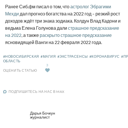
Ранее Сиб.фм писал о том, что
астролог Эбрагими
Мехди
дал прогноз богатства на 2022 год – резкий рост
доходов ждёт три знака зодиака. Колдун Влад Кадони и
ведьма Елена Голунова дали
страшное предсказание
на 2022
, а также
раскрыто страшное предсказание
ясновидящей Ванги на 22 февраля 2022 года.
#НОВОСИБИРСКАЯ
#МАГИЯ
#ЭКСТРАСЕНСЫ
#КОРОНАВИРУС
#П
ОБЛАСТЬ
3
ОЦЕНИТЬ СТАТЬЮ
ПОДПИШИТЕСЬ НА НАС В MAX
Дарья Бочкун
журналист