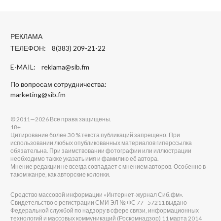
РЕКЛАМА
ТЕЛЕФОН: 8(383) 209-21-22
E-MAIL:
reklama@sib.fm
По вопросам сотрудничества:
marketing@sib.fm
© 2011—2026 Все права защищены.
18+
Цитирование более 30 % текста публикаций запрещено. При
использовании любых опубликованных материалов гиперссылка
обязательна. При заимствовании фотографии или иллюстрации
необходимо также указать имя и фамилию её автора.
Мнение редакции не всегда совпадает с мнением авторов. Особенно в
таком жанре, как авторские колонки.
Средство массовой информации «Интернет-журнал Сиб.фм».
Свидетельство о регистрации СМИ ЭЛ № ФС 77 - 57211 выдано
Федеральной службой по надзору в сфере связи, информационных
технологий и массовых коммуникаций (Роскомнадзор) 11 марта 2014