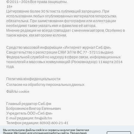
© 2011—2026 Все права защищены.
18+
Цитирование более 30 % текста публикаций запрещено. При
использовании любых опубликованных материалов гиперссылка
обязательна. При заимствовании фотографии или иллюстрации
необходимо также указать имя и фамилию её автора.
Мнение редакции не всегда совпадает с мнением авторов. Особенно в
таком жанре, как авторские колонки.
Средство массовой информации «Интернет-журнал Сиб.фм».
Свидетельство о регистрации СМИ ЭЛ № ФС 77 - 57211 выдано
Федеральной службой по надзору в сфере связи, информационных
технологий и массовых коммуникаций (Роскомнадзор) 11 марта 2014
года.
Политика конфиденциальности
Согласие на обработку персональных данных
Файлы cookie
Главный редактор Сиб.фм
Бобровников Виктор Евгеньевич
Учредитель ООО «Сиб.фм»
E-mail редакции: fm@sib.fm
Телефон редакции: 8(800) 600-21-41
Мы используем файлы cookie и сервисы аналитики (включая
Яндекс.Метрику) для улучшения работы сайта. Продолжая