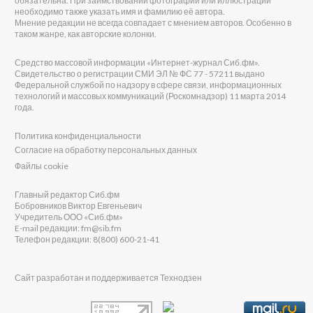
обязательна. При заимствовании фотографии или иллюстрации
необходимо также указать имя и фамилию её автора.
Мнение редакции не всегда совпадает с мнением авторов. Особенно в
таком жанре, как авторские колонки.
Средство массовой информации «Интернет-журнал Сиб.фм».
Свидетельство о регистрации СМИ ЭЛ № ФС 77 - 57211 выдано
Федеральной службой по надзору в сфере связи, информационных
технологий и массовых коммуникаций (Роскомнадзор) 11 марта 2014
года.
Политика конфиденциальности
Согласие на обработку персональных данных
Файлы cookie
Главный редактор Сиб.фм
Бобровников Виктор Евгеньевич
Учредитель ООО «Сиб.фм»
E-mail редакции: fm@sib.fm
Телефон редакции: 8(800) 600-21-41
Сайт разработан и поддерживается Технодзен