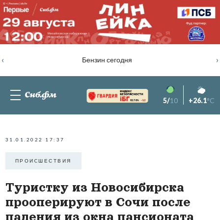
‹
›
Бензин сегодня
5/
10
+26.1
°C
82.76%
-1.2
31.01.2022 17:37
ПРОИCШЕСТВИЯ
Туристку из Новосибирска
прооперируют в Сочи после
падения из окна пансионата