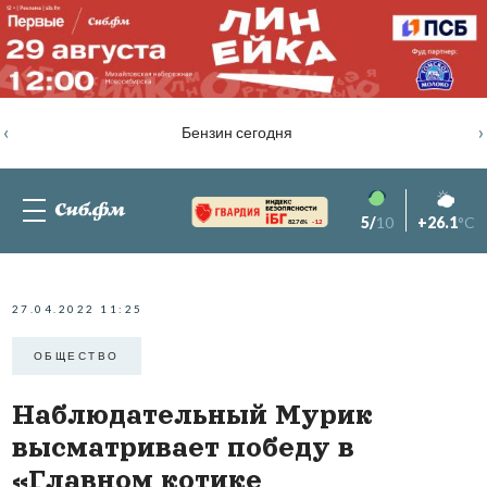
‹
›
Бензин сегодня
5/
10
+26.1
°C
82.76%
-1.2
27.04.2022 11:25
ОБЩЕСТВО
Наблюдательный Мурик
высматривает победу в
«Главном котике