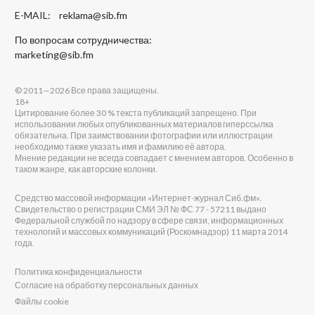
E-MAIL:
reklama@sib.fm
По вопросам сотрудничества:
marketing@sib.fm
© 2011—2026 Все права защищены.
18+
Цитирование более 30 % текста публикаций запрещено. При
использовании любых опубликованных материалов гиперссылка
обязательна. При заимствовании фотографии или иллюстрации
необходимо также указать имя и фамилию её автора.
Мнение редакции не всегда совпадает с мнением авторов. Особенно в
таком жанре, как авторские колонки.
Средство массовой информации «Интернет-журнал Сиб.фм».
Свидетельство о регистрации СМИ ЭЛ № ФС 77 - 57211 выдано
Федеральной службой по надзору в сфере связи, информационных
технологий и массовых коммуникаций (Роскомнадзор) 11 марта 2014
года.
Политика конфиденциальности
Согласие на обработку персональных данных
Файлы cookie