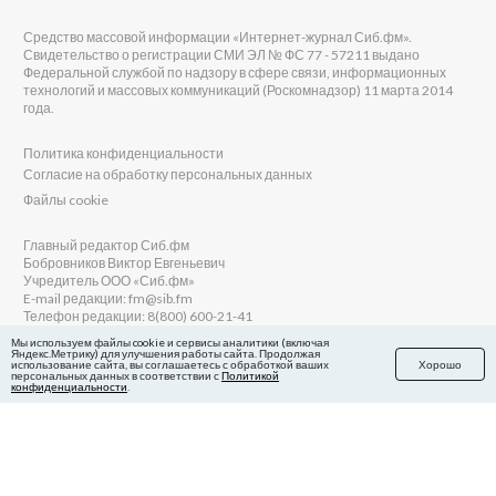
Средство массовой информации «Интернет-журнал Сиб.фм».
Свидетельство о регистрации СМИ ЭЛ № ФС 77 - 57211 выдано
Федеральной службой по надзору в сфере связи, информационных
технологий и массовых коммуникаций (Роскомнадзор) 11 марта 2014
года.
Политика конфиденциальности
Согласие на обработку персональных данных
Файлы cookie
Главный редактор Сиб.фм
Бобровников Виктор Евгеньевич
Учредитель ООО «Сиб.фм»
E-mail редакции: fm@sib.fm
Телефон редакции: 8(800) 600-21-41
Мы используем файлы cookie и сервисы аналитики (включая
Яндекс.Метрику) для улучшения работы сайта. Продолжая
использование сайта, вы соглашаетесь с обработкой ваших
Хорошо
персональных данных в соответствии с
Политикой
Сайт разработан и поддерживается Технодзен
конфиденциальности
.