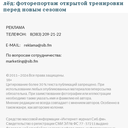
лёд: фоторепортаж открытой тренировки
перед новым сезоном
РЕКЛАМА
ТЕЛЕФОН: 8(383) 209-21-22
E-MAIL:
reklama@sib.fm
По вопросам сотрудничества:
marketing@sib.fm
© 2011—2026 Все права защищены.
18+
Цитирование более 30 % текста публикаций запрещено. При
использовании любых опубликованных материалов гиперссылка
обязательна. При заимствовании фотографии или иллюстрации
необходимо также указать имя и фамилию её автора.
Мнение редакции не всегда совпадает с мнением авторов. Особенно в
таком жанре, как авторские колонки.
Средство массовой информации «Интернет-журнал Сиб.фм».
Свидетельство о регистрации СМИ ЭЛ № ФС 77 - 57211 выдано