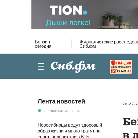
Бензин
Журналистские расследов
сегодня
Сиб.фм
82.76%
-1.2
Лента новостей
06.07.
предложить новость
Бе
Новосибирцы ведут здоровый
образ жизни и много тратят на
в 
спорт, подсчитали в ВТБ