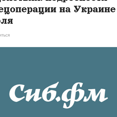
ецоперации на Украине
ля
иться