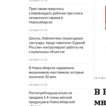
сегодня 11:58
Приставам пришлось
сопровождать рабочих при сносе
незаконного гаража в
Новосибирске
сегодня 11:44
Школы, библиотеки, пешеходные
тротуары: представители «Единой
России» контролируют работы на
социальных объектах
сегодня 11:41
В Новосибирске задержали
мошенников-вахтовиков, которые
похитили 30 млн
сегодн
сегодня 11:32
В 
Роспотребнадзор изъял из
продажи 1,4 тонны мясной
мн
продукции в Новосибирской