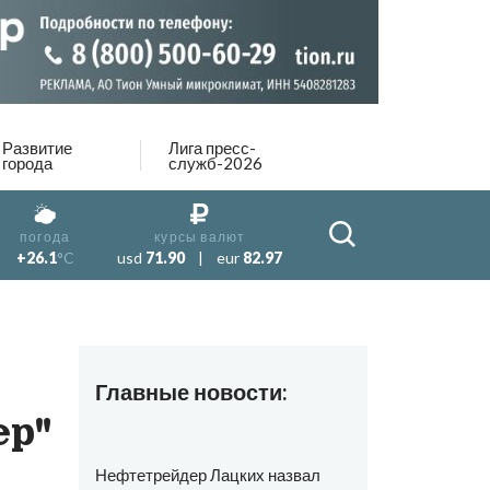
Развитие
Лига пресс-
города
служб-2026
погода
курсы валют
+26.1
°C
usd
71.90
|
eur
82.97
Главные новости:
ер"
Нефтетрейдер Лацких назвал