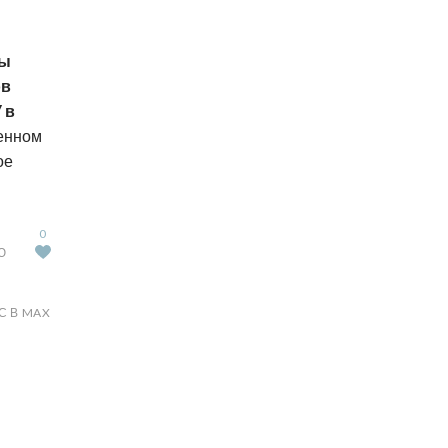
ты
ов
 в
енном
ое
0
Ю
С В MAX