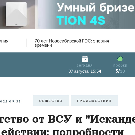
ания
70 лет Новосибирской ГЭС: энергия
времени
сегодня
пробки
07 августа, 15:54
5/
10
ОБЩЕСТВО
ПРОИCШЕСТВИЯ
2022 09:53
гство от ВСУ и "Исканд
действии: подробности