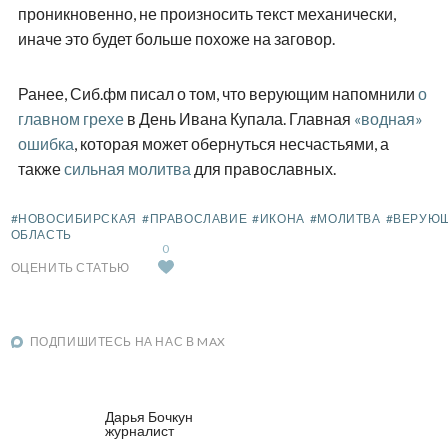
проникновенно, не произносить текст механически,
иначе это будет больше похоже на заговор.
Ранее, Сиб.фм писал о том, что верующим напомнили
о
главном грехе
в День Ивана Купала. Главная
«водная»
ошибка
, которая может обернуться несчастьями, а
также
сильная молитва
для православных.
#НОВОСИБИРСКАЯ
#ПРАВОСЛАВИЕ
#ИКОНА
#МОЛИТВА
#ВЕРУЮ
ОБЛАСТЬ
0
ОЦЕНИТЬ СТАТЬЮ
ПОДПИШИТЕСЬ НА НАС В MAX
Дарья Бочкун
журналист