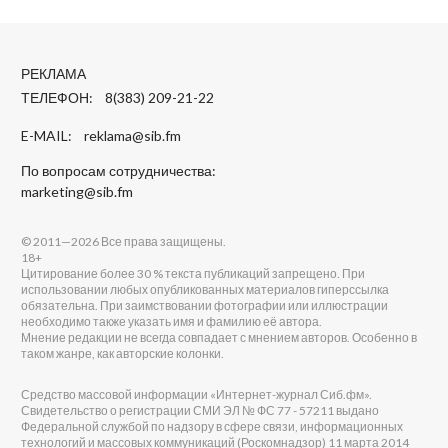
РЕКЛАМА
ТЕЛЕФОН: 8(383) 209-21-22
E-MAIL:
reklama@sib.fm
По вопросам сотрудничества:
marketing@sib.fm
© 2011—2026 Все права защищены.
18+
Цитирование более 30 % текста публикаций запрещено. При
использовании любых опубликованных материалов гиперссылка
обязательна. При заимствовании фотографии или иллюстрации
необходимо также указать имя и фамилию её автора.
Мнение редакции не всегда совпадает с мнением авторов. Особенно в
таком жанре, как авторские колонки.
Средство массовой информации «Интернет-журнал Сиб.фм».
Свидетельство о регистрации СМИ ЭЛ № ФС 77 - 57211 выдано
Федеральной службой по надзору в сфере связи, информационных
технологий и массовых коммуникаций (Роскомнадзор) 11 марта 2014