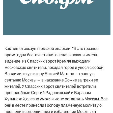
Как пишет аккаунт томской епархии, "В это грозное
время одна благочестивая слепая инокиня имела
видение: из Спасских ворот Кремля выходили
московские святители, покидая город и унося с собой
Владимирскую икону Божией Матери — главную
святыню Москвы — в наказание Божие за грехи ее
жителей. У Спасских ворот святителей встретили
преподобные Сергий Радонежский и Варлаам
Хутынский, слезно умоляя их не оставлять Москвы. Все
они вместе принесли Господу пламенную молитву о
прощении согрешивших и избавлении Москвы от