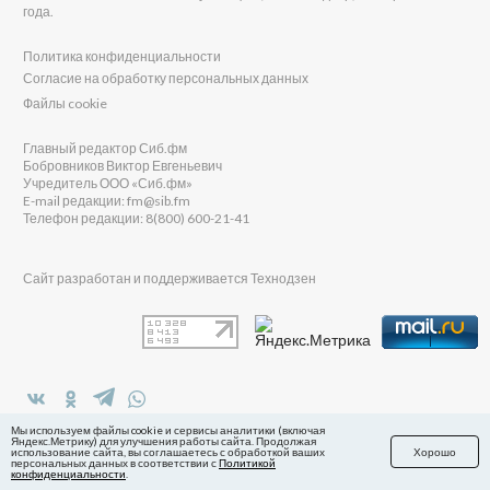
года.
Политика конфиденциальности
Согласие на обработку персональных данных
Файлы cookie
Главный редактор Сиб.фм
Бобровников Виктор Евгеньевич
Учредитель ООО «Сиб.фм»
E-mail редакции: fm@sib.fm
Телефон редакции: 8(800) 600-21-41
Сайт разработан и поддерживается Технодзен
в Яндекс.Дзен
Мы используем файлы cookie и сервисы аналитики (включая
Яндекс.Метрику) для улучшения работы сайта. Продолжая
использование сайта, вы соглашаетесь с обработкой ваших
Хорошо
персональных данных в соответствии с
Политикой
конфиденциальности
.