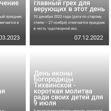
ачение
главный грех для
верующих в этот день
ный праздник
10 декабря 2022 года (дата по старому
мечается в
стилю – 27 ноября) отмечается праздник
в честь чудотворной ико...
03.2023
07.12.2022
День иконы
Богородицы
Тихвинской -
ая
короткая молитва
ради своих детей для
9 июля
 и
9 июля православная церковь почитает