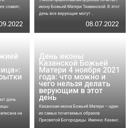
ее славят,
икону Божьей Матери Тихвинской. В этот
день все верующие могут ...
09.2022
08.07.2022
ожией
День иконы
Казанской Божьей
ица»:
Матери 4 ноября 2021
крытки
года: что можно и
чего нельзя делать
верующим в этот
день
ют день
дицы
Казанская икона Божьей Матери – один
написана на
из самых почитаемых образов
Пресвятой Богородицы. Именно Казанс...