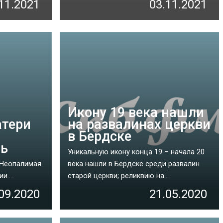
11.2021
03.11.2021
Икону 19 века нашли
атери
на развалинах церкви
в Бердске
нь
Уникальную икону конца 19 – начала 20
«Неопалимая
века нашли в Бердске среди развалин
....
старой церкви; реликвию на...
09.2020
21.05.2020