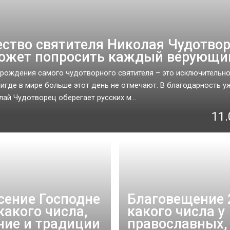
ство святителя Николая Чудотвор
ожет попросить каждый верующи
рождения самого чудотворного святителя – это исключительно
нигде в мире больше этот день не отмечают. В благодарность у
лай Чудотворец оберегает русских м...
11.
сение Господне
Благовещение 
какого числа,
какого числа у
ние и традиции
православных,