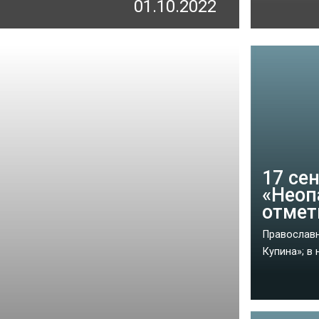
01.10.2022
17 се
«Неоп
отмет
Православн
Купина»; в 