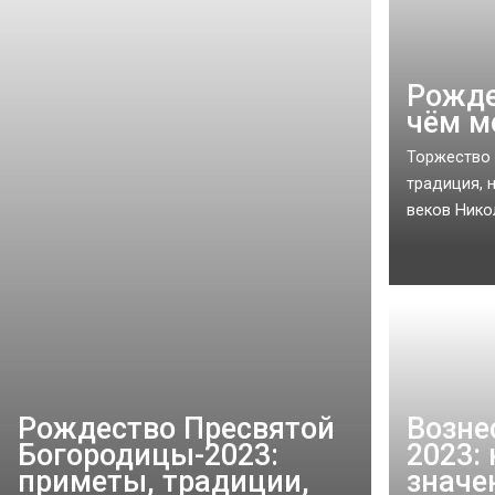
Рожде
чём м
Торжество 
традиция, 
веков Нико
Рождество Пресвятой
Возне
Богородицы-2023:
2023: 
приметы, традиции,
значе