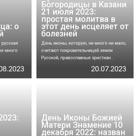
Богородицы в Казани
21 июля 2023:
простая молитва в
ца: о
этот день исцеляет от
й
болезней
 русская
День иконы, которую, ни много ни мало,
же много
считают покровительницей земли
Русской, православные христиан...
08.2023
20.07.2023
2023:
День Иконы Божией
Матери Знамение 10
декабря 2022: назван