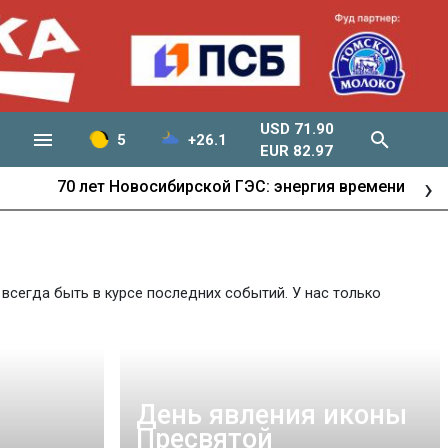
USD 71.90
5
+26.1
EUR 82.97
›
Развитие города
всегда быть в курсе последних событий. У нас только
День явления иконы
Пресвятой