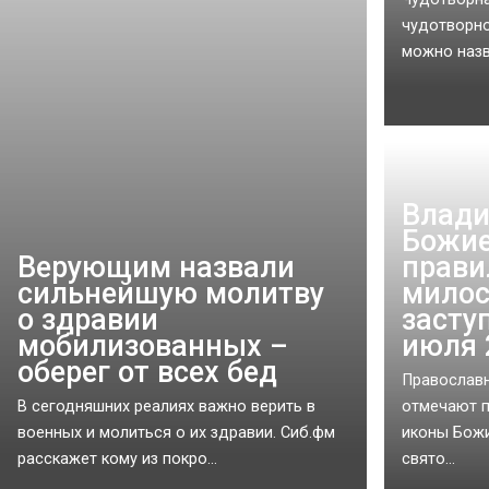
чудотворно
можно назв
Влади
Божие
Верующим назвали
прави
сильнейшую молитву
милос
о здравии
засту
мобилизованных –
июля 
оберег от всех бед
Православ
В сегодняшних реалиях важно верить в
отмечают 
военных и молиться о их здравии. Сиб.фм
иконы Божи
расскажет кому из покро...
свято...