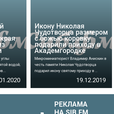
ой
Икону Николая
Чудотворца размером
 края
с божью коровку
из
подарили приходу в
и
Академгородке
 углы
Микроминиатюрист Владимир Анискин в
ятой водой;
честь памяти Николая Чудотворца
....
подарил икону святому приходу в ...
01.2020
19.12.2019
РЕКЛАМА
НА SIB.FM