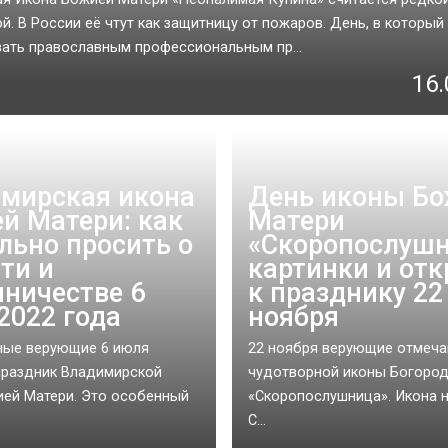
й. В России её чтут как защитницу от пожаров. День, в который 
ать православным профессиональным пр...
16.
мирская икона
День иконы Б
й Матери: как
Матери
льно просить о
«Скоропослушн
ти и
картинки и от
пничестве 6
к празднику 22
2022 года
ноября
ные верующие 6 июля
22 ноября верующие отмеча
праздник Владимирской
чудотворной иконы Богоро
ей Матери. Это особенный
«Скоропослушница». Икона 
С...