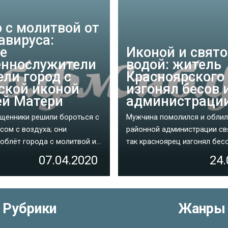
о с молитвой от
авируса:
е
Иконой и свят
ннослужители
водой: житель
ели город с
Красноярского
ской иконой
изгонял бесов 
й Матери
администраци
щенники решили бороться с
Мужчина помолился и облил
сом с воздуха; они
районной администрации св
облёт города с молитвой и...
так красноярец изгонял бесов
07.04.2020
24.
Рубрики
Жанры