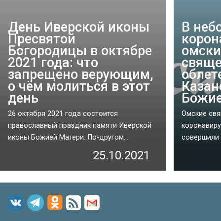
День Иверской иконы
В неб
Пресвятой
корон
Богородицы в октябре
омски
2021 года: что
свяще
запрещено верующим,
облет
о чём молиться в этот
Казан
день
Божие
26 октября 2021 года состоится
Омские свя
православный праздник памяти Иверской
коронавиру
иконы Божией Матери. По-другом...
совершили 
25.10.2021