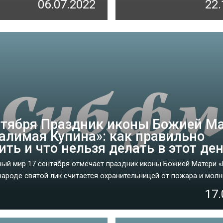
06.07.2022
22.
нтября Праздник иконы Божией М
алимая Купина»: как правильно
ить и что нельзя делать в этот де
ый мир 17 сентября отмечает праздник иконы Божией Матери 
народе святой лик считается охранительницей от пожара и молнии
17.