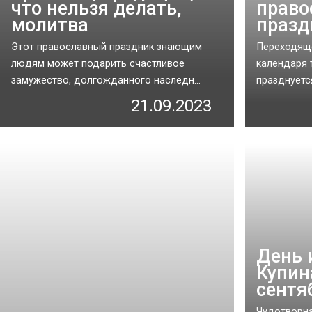
что нельзя делать,
право
молитва
празд
Этот православный праздник знающим
Переходяще
людям может подарить счастливое
календаря 
замужество, долгожданного наследн...
празднуется
21.09.2023
День 
Купин
сентя
Чудотворна