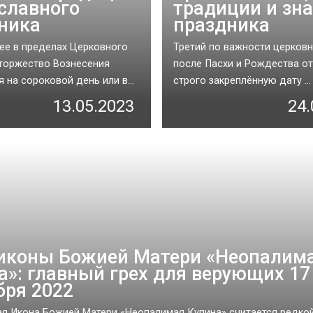
славного
традиции и зн
ника
праздника
е в пределах Церковного
Третий по важности церков
торжество Вознесения
после Пасхи и Рождества от
 на сороковой день или в...
строго закреплённую дату ...
13.05.2023
24.
иконы Божией Матери «Неопалим
а»: главный грех для верующих 17
бря 2022
я Икона Божией Матери «Неопалимая Купина» считается редкой