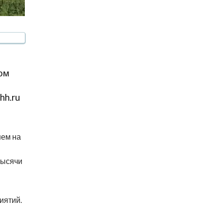
ом
hh.ru
нем на
тысячи
иятий.