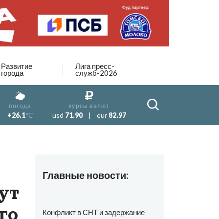
Развитие
Лига пресс-
города
служб-2026
погода
курсы валют
+26.1
°C
usd
71.90
|
eur
82.97
Главные новости:
ут
го
Конфликт в СНТ и задержание