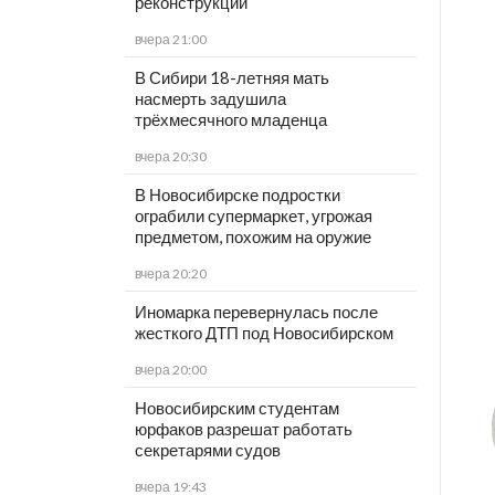
реконструкции
вчера 21:00
В Сибири 18-летняя мать
насмерть задушила
трёхмесячного младенца
вчера 20:30
В Новосибирске подростки
ограбили супермаркет, угрожая
предметом, похожим на оружие
вчера 20:20
Иномарка перевернулась после
жесткого ДТП под Новосибирском
вчера 20:00
Новосибирским студентам
юрфаков разрешат работать
секретарями судов
вчера 19:43