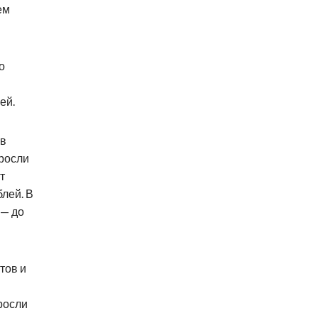
ем
о
ей.
ов
росли
т
блей. В
 — до
тов и
росли