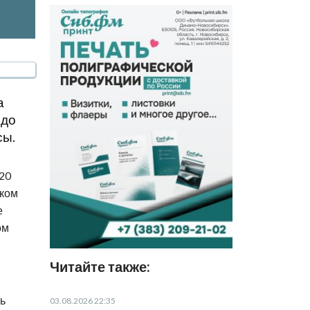
а
 до
сы.
20
иком
е
ом
Читайте также:
ль
03.08.2026 22:35