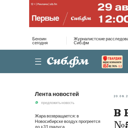
Бензин
Журналистские расследов
сегодня
Сиб.фм
82.76%
-1.2
Лента новостей
20.08.
предложить новость
В 
Жара возвращается: в
Новосибирске воздух прогреется
№5
до +31 градуса