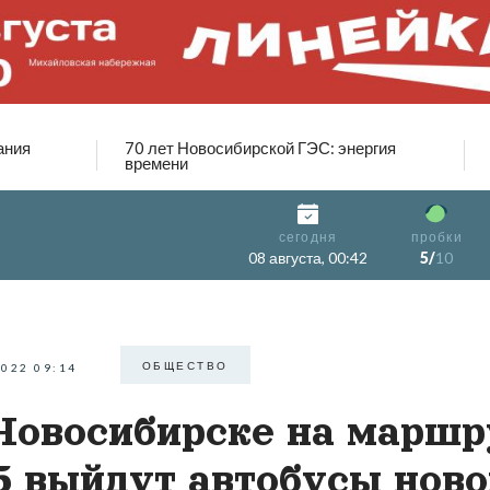
ания
70 лет Новосибирской ГЭС: энергия
времени
сегодня
пробки
08 августа, 00:42
5/
10
ОБЩЕСТВО
2022 09:14
Новосибирске на маршр
 выйдут автобусы ново