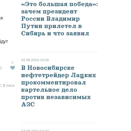
«Это большая победа»:
зачем президент
ая
России Владимир
Путин прилетел в
Сибирь и что заявил
йдут
03.08.2026 10:28
0
В Новосибирске
Ю
нефтетрейдер Лацких
прокомментировал
С В MAX
картельное дело
против независимых
АЗС
04.08.2026 14:40