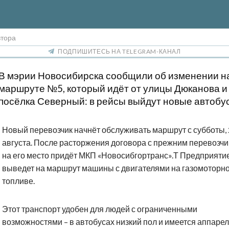
втора
ПОДПИШИТЕСЬ НА TELEGRAM-КАНАЛ
В мэрии Новосибирска сообщили об изменении н
маршруте №5, который идёт от улицы Дюканова и
посёлка Северный: в рейсы выйдут новые автобу
Новый перевозчик начнёт обслуживать маршрут с субботы, 
августа. После расторжения договора с прежним перевозч
на его место придёт МКП «Новосибгортранс».Т Предприяти
выведет на маршрут машины с двигателями на газомоторн
топливе.
Этот транспорт удобен для людей с ограниченными
возможностями – в автобусах низкий пол и имеется аппаре