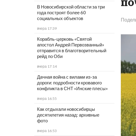
по
В Новосибирской области за три
года построят более 60
социальных объектов
Подел
вчера 17:39
Корабль-церковь «Святой
апостол Андрей Первозванный»
отправится в благотворительный
рейд по Оби
вчера 17:14
Дачная война с вилами из-за
дороги: подробности кровавого
конфликта в СНТ «Инские плесы»
вчера 16:55
Как отдыхали новосибирцы
десятилетия назад: архивные
фото
вчера 16:53