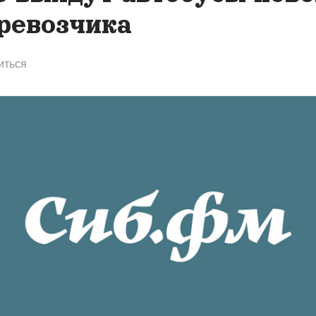
ревозчика
иться