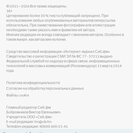
© 2011—2026 Все права защищены.
18+
Цитирование более 30 % текста публикаций запрещено. При
использовании любых опубликованных материалов гиперссылка
обязательна. При заимствовании фотографии или иллюстрации
необходимо также указать имя и фамилию её автора.
Мнение редакции не всегда совпадает с мнением авторов. Особенно в
таком жанре, как авторские колонки.
Средство массовой информации «Интернет-журнал Сиб.фм».
Свидетельство о регистрации СМИ ЭЛ № ФС 77 - 57211 выдано
Федеральной службой по надзору в сфере связи, информационных
технологий и массовых коммуникаций (Роскомнадзор) 11 марта 2014
года.
Политика конфиденциальности
Согласие на обработку персональных данных
Файлы cookie
Главный редактор Сиб.фм
Бобровников Виктор Евгеньевич
Учредитель ООО «Сиб.фм»
E-mail редакции: fm@sib.fm
Телефон редакции: 8(800) 600-21-41