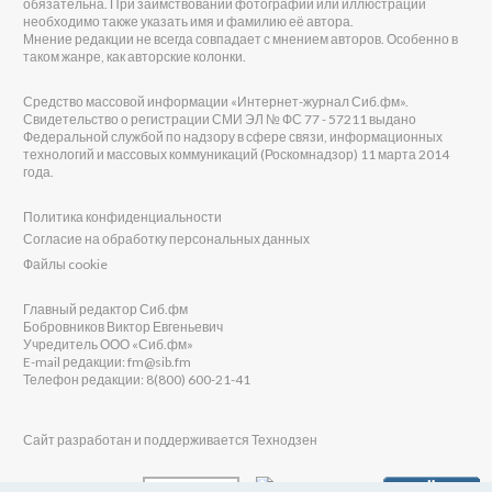
обязательна. При заимствовании фотографии или иллюстрации
необходимо также указать имя и фамилию её автора.
Мнение редакции не всегда совпадает с мнением авторов. Особенно в
таком жанре, как авторские колонки.
Средство массовой информации «Интернет-журнал Сиб.фм».
Свидетельство о регистрации СМИ ЭЛ № ФС 77 - 57211 выдано
Федеральной службой по надзору в сфере связи, информационных
технологий и массовых коммуникаций (Роскомнадзор) 11 марта 2014
года.
Политика конфиденциальности
Согласие на обработку персональных данных
Файлы cookie
Главный редактор Сиб.фм
Бобровников Виктор Евгеньевич
Учредитель ООО «Сиб.фм»
E-mail редакции: fm@sib.fm
Телефон редакции: 8(800) 600-21-41
Сайт разработан и поддерживается Технодзен