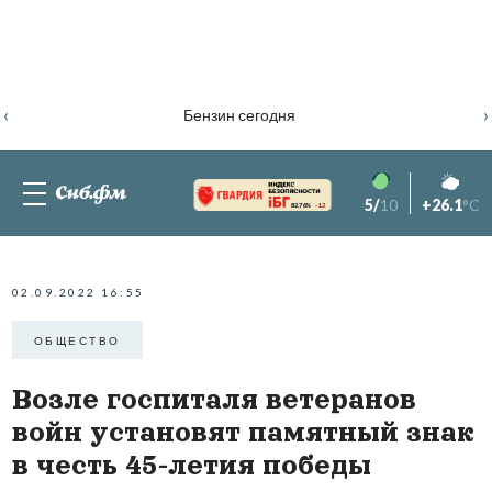
‹
›
Бензин сегодня
5/
10
+26.1
°C
82.76%
-1.2
02.09.2022 16:55
ОБЩЕСТВО
Возле госпиталя ветеранов
войн установят памятный знак
в честь 45-летия победы