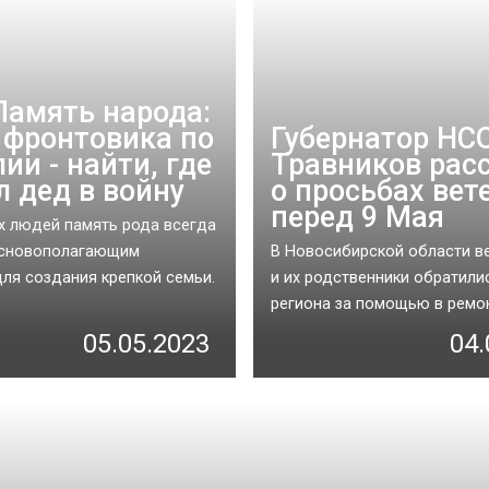
Память народа:
 фронтовика по
Губернатор НС
ии - найти, где
Травников рас
л дед в войну
о просьбах вет
перед 9 Мая
х людей память рода всегда
основополагающим
В Новосибирской области в
ля создания крепкой семьи.
и их родственники обратилис
региона за помощью в ремон.
05.05.2023
04.