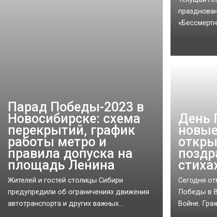
празднован
«Бессмертн
Парад Победы-2023 в
Новосибирске: схема
День 
перекрытий, график
новые
работы метро и
откры
правила допуска на
поздр
площадь Ленина
стиха
Жителей и гостей столицы Сибири
Сегодня от
предупредили об ограничениях движения
Победы в В
автотранспорта и других важных...
Войне. Гра