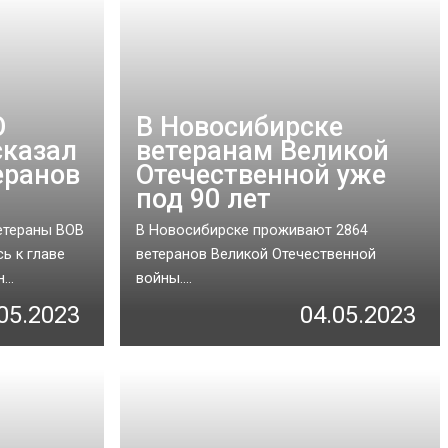
О
В Новосибирске
сказал
ветеранам Великой
еранов
Отечественной уже
под 90 лет
етераны ВОВ
В Новосибирске проживают 2864
ь к главе
ветеранов Великой Отечественной
..
войны....
05.2023
04.05.2023