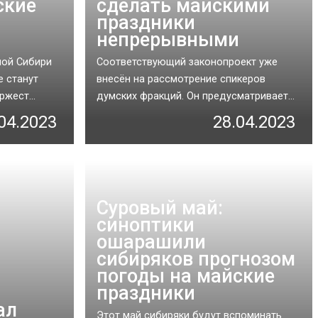
ские
сделать майскими
праздники
непрерывными
ной Сибири
Соответствующий законопроект уже
е станут
внесён на рассмотрение спикеров
жест...
думских фракций. Он предусматривает...
04.2023
28.04.2023
Суровый май:
синоптики
ошарашили
сибиряков прогнозом
погоды на майские
праздники
ал
Этот май сибиряки будут вспоминать