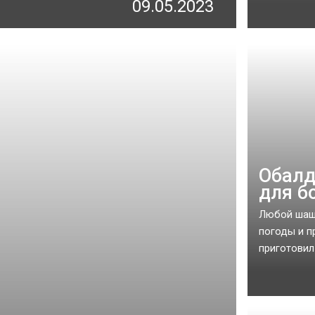
09.05.2023
Обалд
для б
Любой шашл
погоды и п
приготовил 