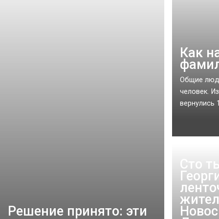
Как н
фамил
Общие людс
человек. И
вернулись 1
Сто т
Георг
ленто
жите
Решение принято: эти
Новос