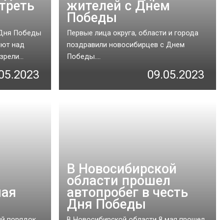
треть
жителей с Днем
Победы
 Дня Победы
Первые лица округа, области и города
лют над
поздравили новосибирцев с Днем
рели...
Победы....
05.2023
09.05.2023
В Новосибирской
области прошел
ная
автопробег в честь
Дня Победы
ый порядок
В Новосибирской области 8 мая прошел