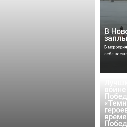
В Нов
заплы
В мероприя
себе военну
Лучши
войне
Побед
«Темн
герое
време
Побед