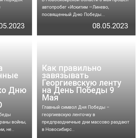
е
автопробег «Искитим —Линево,
посвященный Дню Победы....
05.2023
08.05.2023
а
Как правильно
нные
завязывать
Георгиевскую ленту
ко Дню
на День Победы 9
Мая
О
Главный символ Дня Победы –
обеды
георгиевскую ленточку в
ераны войны,
предпраздничные дни массово раздают
, не...
в Новосибирс...