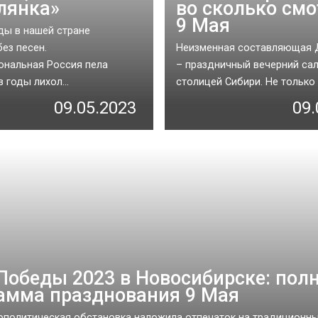
лянка»
во сколько смо
9 Мая
ы в нашей стране
ез песен.
Неизменная составляющая
нальная Россия пела
– праздничный вечерний са
в годы лихол...
столицей Сибири. Не только з
09.05.2023
09.
Победы 2023 в Новосибирске: пол
амма празднования 9 Мая
ополитическая обстановка наложила отпечаток на традиционн