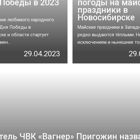
Победы в 2023
погоды на май
праздники в
Новосибирске
ние любимого народного
 Дня Победы в
Майские праздники в Запад
ке и области стартует
редко выдаются тёплыми. Н
ен...
исключением и нынешние тор
29.04.2023
29.
тель ЧВК «Вагнер» Пригожин назв