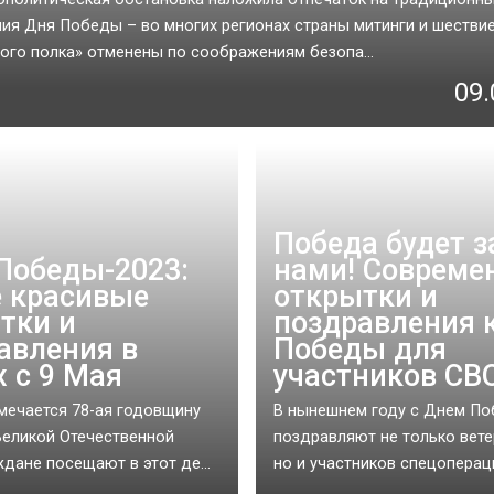
ия Дня Победы – во многих регионах страны митинги и шестви
ого полка» отменены по соображениям безопа...
09.
Победа будет з
Победы-2023:
нами! Совреме
 красивые
открытки и
тки и
поздравления 
авления в
Победы для
х с 9 Мая
участников СВ
мечается 78-ая годовщину
В нынешнем году с Днем П
еликой Отечественной
поздравляют не только вет
ждане посещают в этот де...
но и участников спецоперации