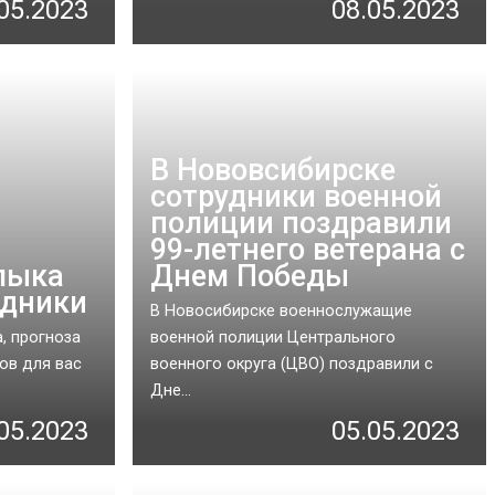
05.2023
08.05.2023
В Нововсибирске
сотрудники военной
полиции поздравили
99-летнего ветерана с
лыка
Днем Победы
здники
В Новосибирске военнослужащие
, прогноза
военной полиции Центрального
ов для вас
военного округа (ЦВО) поздравили с
Дне...
05.2023
05.05.2023