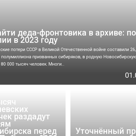
айти деда-фронтовика в архиве: по
ии в 2023 году
кие потери СССР в Великой Отечественной войне составили 26
з полумиллиона призванных сибиряков, в родную Новосибирску
80 000 тысяч человек. Многи...
01.
ысяч
иевских
чек раздадут
лям
ибирска перед
Уточнённый пр