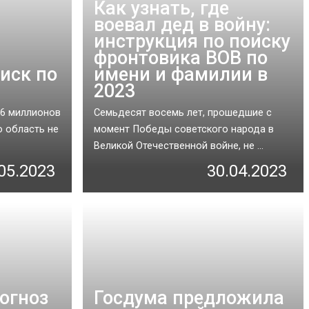
Как узнать, где
воевал дед в войну:
инструкция по поиску
фронтовика ВОВ по
иск по
имени и фамилии в
2023
,6 миллионов
Семьдесят восемь лет, прошедшие с
ю область не
момент Победы советского народа в
Великой Отечественной войне, не ...
05.2023
30.04.2023
огноз
Госдума предложила