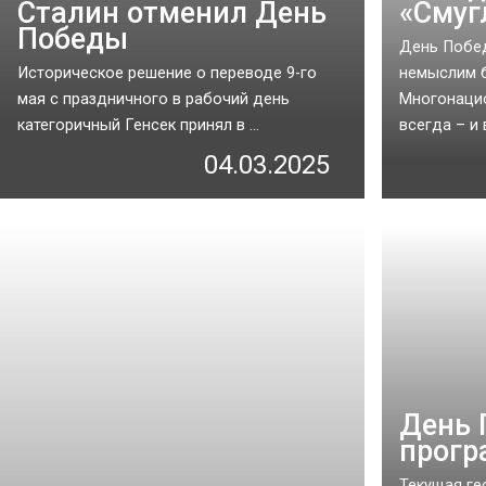
Сталин отменил День
«Смуг
Победы
День Побед
Историческое решение о переводе 9-го
немыслим б
мая с праздничного в рабочий день
Многонацио
категоричный Генсек принял в ...
всегда – и 
04.03.2025
День 
прогр
Текущая ге