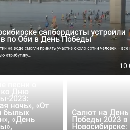
осибирске сапбордисты устроили
в по Оби в День Победы
тии на воде смогли принять участие около сотни человек – все
ю атрибутику....
10.
е песни о
 ко Дню
ы-2023:
ая ночь», «От
в былых
Салют на День
н», «День
Победы 2023 в
ы»,
Новосибирске: 