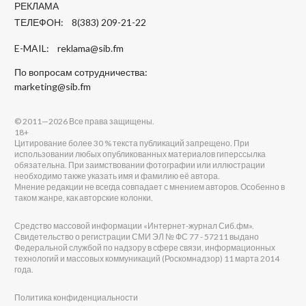
РЕКЛАМА
ТЕЛЕФОН: 8(383) 209-21-22
E-MAIL:
reklama@sib.fm
По вопросам сотрудничества:
marketing@sib.fm
© 2011—2026 Все права защищены.
18+
Цитирование более 30 % текста публикаций запрещено. При
использовании любых опубликованных материалов гиперссылка
обязательна. При заимствовании фотографии или иллюстрации
необходимо также указать имя и фамилию её автора.
Мнение редакции не всегда совпадает с мнением авторов. Особенно в
таком жанре, как авторские колонки.
Средство массовой информации «Интернет-журнал Сиб.фм».
Свидетельство о регистрации СМИ ЭЛ № ФС 77 - 57211 выдано
Федеральной службой по надзору в сфере связи, информационных
технологий и массовых коммуникаций (Роскомнадзор) 11 марта 2014
года.
Политика конфиденциальности