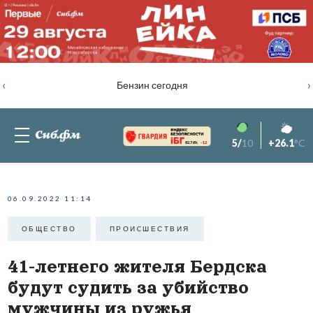
‹
›
Бензин сегодня
5/
10
+26.1
°C
82.76%
-1.2
06.09.2022 11:14
ОБЩЕСТВО
ПРОИCШЕСТВИЯ
41-летнего жителя Бердска
будут судить за убийство
мужчины из ружья