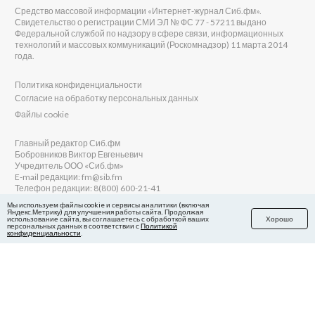
Средство массовой информации «Интернет-журнал Сиб.фм».
Свидетельство о регистрации СМИ ЭЛ № ФС 77 - 57211 выдано
Федеральной службой по надзору в сфере связи, информационных
технологий и массовых коммуникаций (Роскомнадзор) 11 марта 2014
года.
Политика конфиденциальности
Согласие на обработку персональных данных
Файлы cookie
Главный редактор Сиб.фм
Бобровников Виктор Евгеньевич
Учредитель ООО «Сиб.фм»
E-mail редакции: fm@sib.fm
Телефон редакции: 8(800) 600-21-41
Мы используем файлы cookie и сервисы аналитики (включая
Яндекс.Метрику) для улучшения работы сайта. Продолжая
использование сайта, вы соглашаетесь с обработкой ваших
Хорошо
персональных данных в соответствии с
Политикой
Сайт разработан и поддерживается Технодзен
конфиденциальности
.