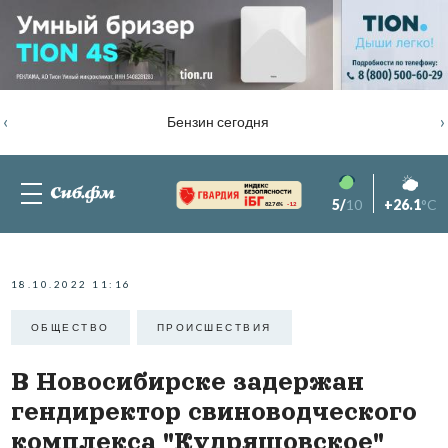
‹
›
Бензин сегодня
5/
10
+26.1
°C
82.76%
-1.2
18.10.2022 11:16
ОБЩЕСТВО
ПРОИCШЕСТВИЯ
В Новосибирске задержан
гендиректор свиноводческого
комплекса "Кудряшовское"