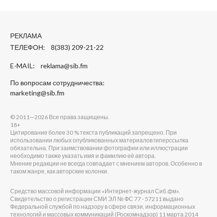
РЕКЛАМА
ТЕЛЕФОН: 8(383) 209-21-22
E-MAIL:
reklama@sib.fm
По вопросам сотрудничества:
marketing@sib.fm
© 2011—2026 Все права защищены.
18+
Цитирование более 30 % текста публикаций запрещено. При
использовании любых опубликованных материалов гиперссылка
обязательна. При заимствовании фотографии или иллюстрации
необходимо также указать имя и фамилию её автора.
Мнение редакции не всегда совпадает с мнением авторов. Особенно в
таком жанре, как авторские колонки.
Средство массовой информации «Интернет-журнал Сиб.фм».
Свидетельство о регистрации СМИ ЭЛ № ФС 77 - 57211 выдано
Федеральной службой по надзору в сфере связи, информационных
технологий и массовых коммуникаций (Роскомнадзор) 11 марта 2014