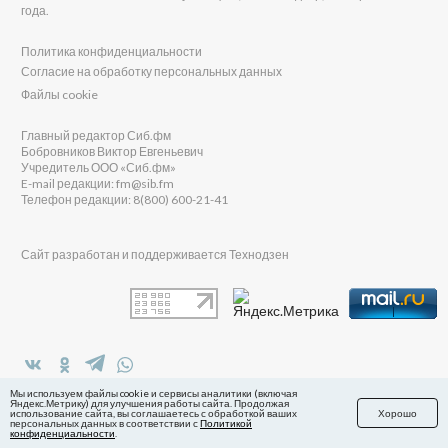
года.
Политика конфиденциальности
Согласие на обработку персональных данных
Файлы cookie
Главный редактор Сиб.фм
Бобровников Виктор Евгеньевич
Учредитель ООО «Сиб.фм»
E-mail редакции: fm@sib.fm
Телефон редакции: 8(800) 600-21-41
Сайт разработан и поддерживается Технодзен
в Яндекс.Дзен
Мы используем файлы cookie и сервисы аналитики (включая
Яндекс.Метрику) для улучшения работы сайта. Продолжая
использование сайта, вы соглашаетесь с обработкой ваших
Хорошо
персональных данных в соответствии с
Политикой
конфиденциальности
.