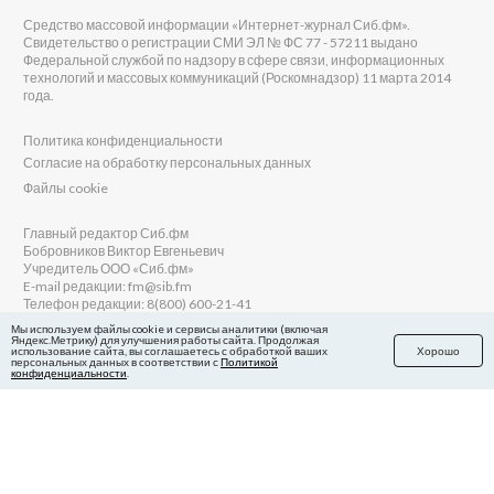
Средство массовой информации «Интернет-журнал Сиб.фм».
Свидетельство о регистрации СМИ ЭЛ № ФС 77 - 57211 выдано
Федеральной службой по надзору в сфере связи, информационных
технологий и массовых коммуникаций (Роскомнадзор) 11 марта 2014
года.
Политика конфиденциальности
Согласие на обработку персональных данных
Файлы cookie
Главный редактор Сиб.фм
Бобровников Виктор Евгеньевич
Учредитель ООО «Сиб.фм»
E-mail редакции: fm@sib.fm
Телефон редакции: 8(800) 600-21-41
Мы используем файлы cookie и сервисы аналитики (включая
Яндекс.Метрику) для улучшения работы сайта. Продолжая
использование сайта, вы соглашаетесь с обработкой ваших
Хорошо
персональных данных в соответствии с
Политикой
Сайт разработан и поддерживается Технодзен
конфиденциальности
.