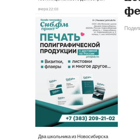
фе
вчера 22:03
Подел
Два школьника из Новосибирска