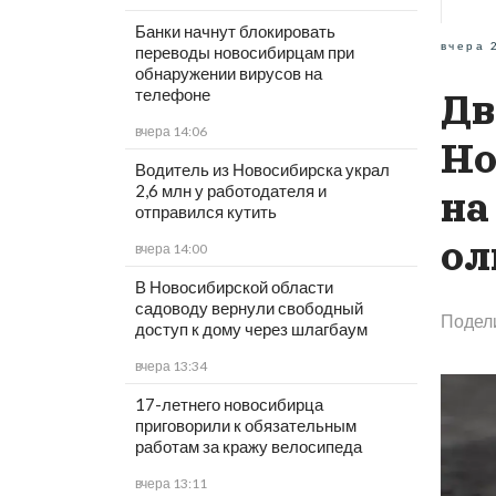
Банки начнут блокировать
вчера 
переводы новосибирцам при
обнаружении вирусов на
телефоне
Дв
вчера 14:06
Но
Водитель из Новосибирска украл
2,6 млн у работодателя и
на
отправился кутить
ол
вчера 14:00
В Новосибирской области
садоводу вернули свободный
Подел
доступ к дому через шлагбаум
вчера 13:34
17-летнего новосибирца
приговорили к обязательным
работам за кражу велосипеда
вчера 13:11