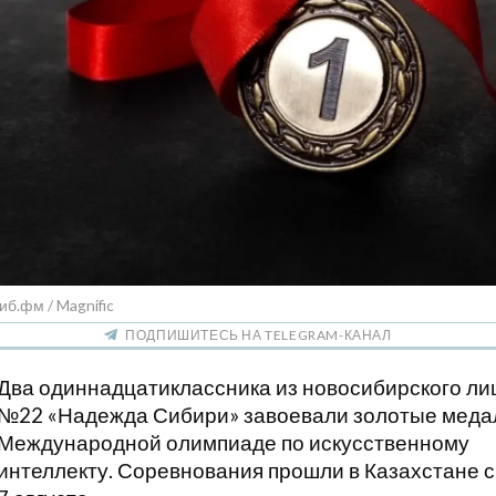
иб.фм / Magnific
ПОДПИШИТЕСЬ НА TELEGRAM-КАНАЛ
Два одиннадцатиклассника из новосибирского ли
№22 «Надежда Сибири» завоевали золотые меда
Международной олимпиаде по искусственному
интеллекту. Соревнования прошли в Казахстане с