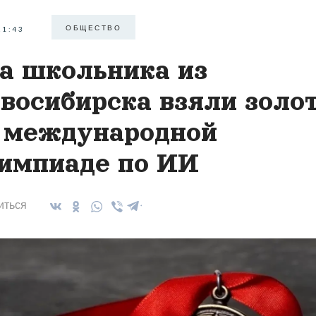
ОБЩЕСТВО
21:43
а школьника из
восибирска взяли золо
 международной
импиаде по ИИ
иться