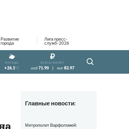
Развитие
Лига пресс-
города
служб-2026
погода
курсы валют
+26.1
°C
usd
71.90
|
eur
82.97
Главные новости:
на
Митрополит Варфоломей: