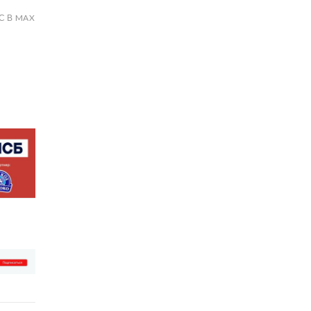
С В MAX