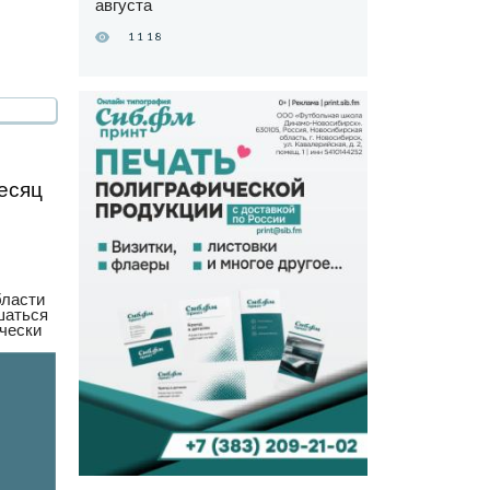
августа
1118
есяц
бласти
шаться
ически