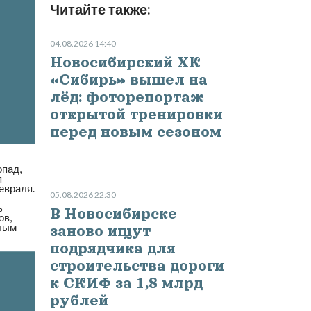
Читайте также:
04.08.2026 14:40
Новосибирский ХК
«Сибирь» вышел на
лёд: фоторепортаж
открытой тренировки
перед новым сезоном
опад,
я
евраля.
05.08.2026 22:30
ь
В Новосибирске
ов,
плым
заново ищут
подрядчика для
строительства дороги
к СКИФ за 1,8 млрд
рублей