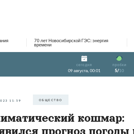
ания
70 лет Новосибирской ГЭС: энергия
времени
сегодня
пробки
09 августа, 00:01
5/
10
ОБЩЕСТВО
2023 11:59
иматический кошмар:
явился прогноз погоды 