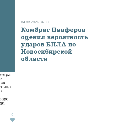
04.08.2026 04:00
Комбриг Панферов
оценил вероятность
ударов БПЛА по
Новосибирской
области
метра
ак
так
месяца
в
варе
да
0