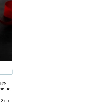
цея
ли на
 2 по