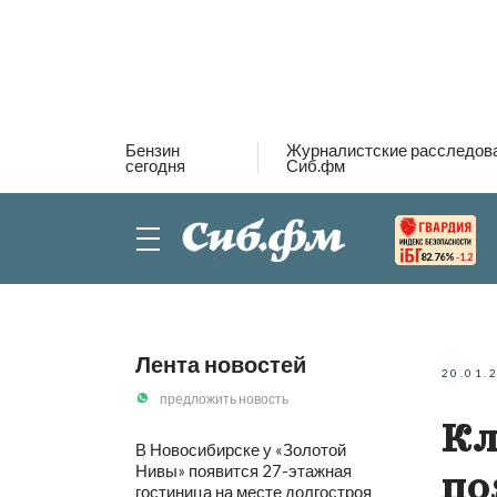
Бензин
Журналистские расследов
сегодня
Сиб.фм
82.76%
-1.2
Лента новостей
20.01.
предложить новость
Кл
В Новосибирске у «Золотой
Нивы» появится 27-этажная
по
гостиница на месте долгостроя