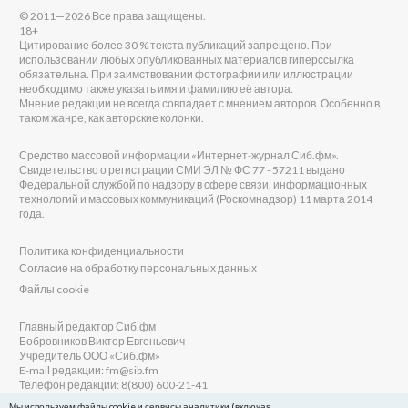
© 2011—2026 Все права защищены.
18+
Цитирование более 30 % текста публикаций запрещено. При
использовании любых опубликованных материалов гиперссылка
обязательна. При заимствовании фотографии или иллюстрации
необходимо также указать имя и фамилию её автора.
Мнение редакции не всегда совпадает с мнением авторов. Особенно в
таком жанре, как авторские колонки.
Средство массовой информации «Интернет-журнал Сиб.фм».
Свидетельство о регистрации СМИ ЭЛ № ФС 77 - 57211 выдано
Федеральной службой по надзору в сфере связи, информационных
технологий и массовых коммуникаций (Роскомнадзор) 11 марта 2014
года.
Политика конфиденциальности
Согласие на обработку персональных данных
Файлы cookie
Главный редактор Сиб.фм
Бобровников Виктор Евгеньевич
Учредитель ООО «Сиб.фм»
E-mail редакции: fm@sib.fm
Телефон редакции: 8(800) 600-21-41
Мы используем файлы cookie и сервисы аналитики (включая