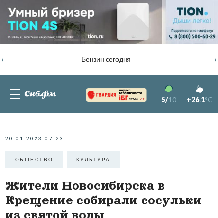
‹
›
Бензин сегодня
5/
10
+26.1
°C
82.76%
-1.2
20.01.2023 07:23
ОБЩЕСТВО
КУЛЬТУРА
Жители Новосибирска в
Крещение собирали сосульки
из святой воды