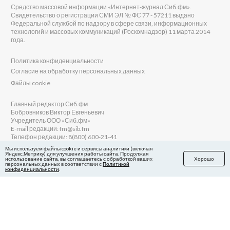
Средство массовой информации «Интернет-журнал Сиб.фм».
Свидетельство о регистрации СМИ ЭЛ № ФС 77 - 57211 выдано
Федеральной службой по надзору в сфере связи, информационных
технологий и массовых коммуникаций (Роскомнадзор) 11 марта 2014
года.
Политика конфиденциальности
Согласие на обработку персональных данных
Файлы cookie
Главный редактор Сиб.фм
Бобровников Виктор Евгеньевич
Учредитель ООО «Сиб.фм»
E-mail редакции: fm@sib.fm
Телефон редакции: 8(800) 600-21-41
Мы используем файлы cookie и сервисы аналитики (включая
Яндекс.Метрику) для улучшения работы сайта. Продолжая
использование сайта, вы соглашаетесь с обработкой ваших
Хорошо
персональных данных в соответствии с
Политикой
Сайт разработан и поддерживается Технодзен
конфиденциальности
.