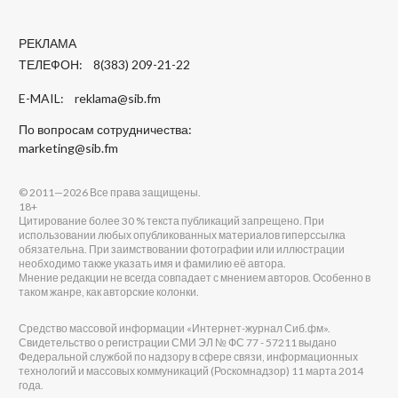
РЕКЛАМА
ТЕЛЕФОН: 8(383) 209-21-22
E-MAIL:
reklama@sib.fm
По вопросам сотрудничества:
marketing@sib.fm
© 2011—2026 Все права защищены.
18+
Цитирование более 30 % текста публикаций запрещено. При
использовании любых опубликованных материалов гиперссылка
обязательна. При заимствовании фотографии или иллюстрации
необходимо также указать имя и фамилию её автора.
Мнение редакции не всегда совпадает с мнением авторов. Особенно в
таком жанре, как авторские колонки.
Средство массовой информации «Интернет-журнал Сиб.фм».
Свидетельство о регистрации СМИ ЭЛ № ФС 77 - 57211 выдано
Федеральной службой по надзору в сфере связи, информационных
технологий и массовых коммуникаций (Роскомнадзор) 11 марта 2014
года.