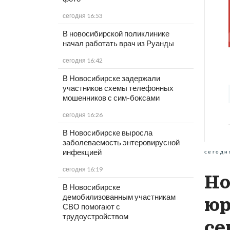
сегодня 16:53
В новосибирской поликлинике
начал работать врач из Руанды
сегодня 16:42
В Новосибирске задержали
участников схемы телефонных
мошенников с сим-боксами
сегодня 16:26
В Новосибирске выросла
заболеваемость энтеровирусной
инфекцией
сегодн
сегодня 16:19
Но
В Новосибирске
демобилизованным участникам
юр
СВО помогают с
трудоустройством
се