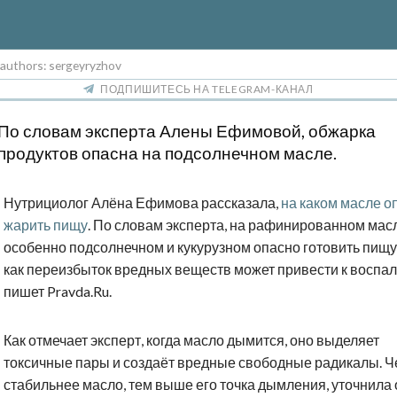
 authors: sergeyryzhov
ПОДПИШИТЕСЬ НА TELEGRAM-КАНАЛ
По словам эксперта Алены Ефимовой, обжарка
продуктов опасна на подсолнечном масле.
Нутрициолог Алёна Ефимова рассказала,
на каком масле о
жарить пищу
. По словам эксперта, на рафинированном мас
особенно подсолнечном и кукурузном опасно готовить пищу,
как переизбыток вредных веществ может привести к воспал
пишет Pravda.Ru.
Как отмечает эксперт, когда масло дымится, оно выделяет
токсичные пары и создаёт вредные свободные радикалы. 
стабильнее масло, тем выше его точка дымления, уточнила 