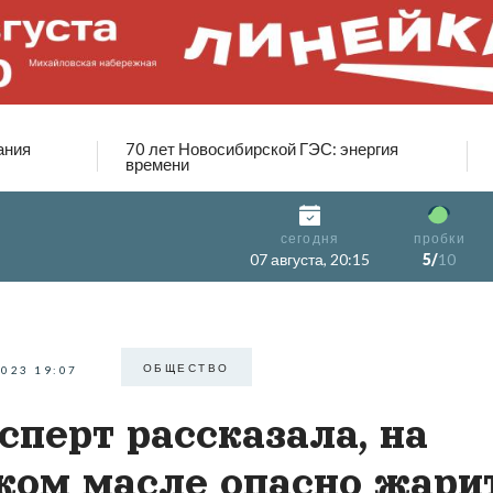
ания
70 лет Новосибирской ГЭС: энергия
времени
сегодня
пробки
07 августа, 20:15
5/
10
ОБЩЕСТВО
2023 19:07
сперт рассказала, на
ком масле опасно жари