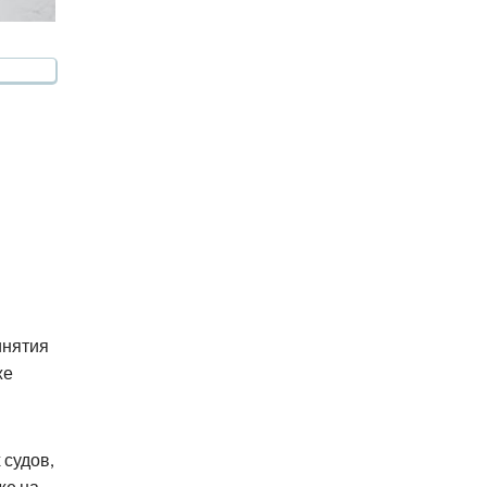
инятия
же
судов,
же на