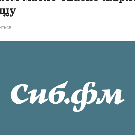
ищу
иться