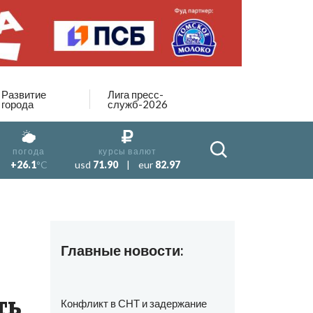
Развитие
Лига пресс-
города
служб-2026
погода
курсы валют
+26.1
°C
usd
71.90
|
eur
82.97
Главные новости:
ть
Конфликт в СНТ и задержание