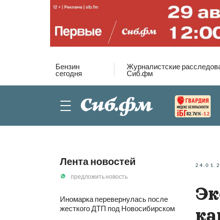
Бензин
Журналистские расследов
сегодня
Сиб.фм
82.76%
-1.2
Лента новостей
24.01.
предложить новость
Эк
Иномарка перевернулась после
жесткого ДТП под Новосибирском
ка