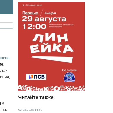
пасно
ле,
 так
ения,
Читайте также:
Чем
она.
02.08.2026 14:30