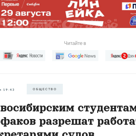
Читайте в
ОБЩЕСТВО
я 19:43
восибирским студента
факов разрешат работа
кретарями судов