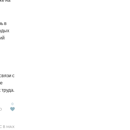
ь в
одых
ий
связи с
ие
 труда.
0
Ю
С В MAX