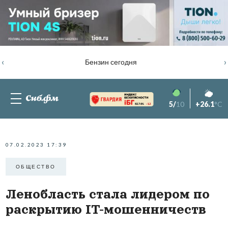
‹
›
Бензин сегодня
5/
10
+26.1
°C
82.76%
-1.2
07.02.2023 17:39
ОБЩЕСТВО
Ленобласть стала лидером по
раскрытию IT-мошенничеств