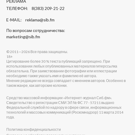
РЕКЛАМА
ТЕЛЕФОН: 8(383) 209-21-22
E-MAIL:
reklama@sib.fm
По вопросам сотрудничества:
marketing@sib.fm
© 2011—2026 Все права защищены.
18+
Цитирование более 30 % текста публикаций запрещено. При
использовании любых опубликованных материалов гиперссылка
обязательна. При заимствовании фотографии или иллюстрации
необходимо также указать имя и фамилию её автора.
Мнение редакции не всегда совпадает с мнением авторов. Особенно в
таком жанре, как авторские колонки.
Средство массовой информации «Интернет-журнал Сиб.фм».
Свидетельство о регистрации СМИ ЭЛ № ФС 77 - 57211 выдано
Федеральной службой по надзору в сфере связи, информационных
технологий и массовых коммуникаций (Роскомнадзор) 11 марта 2014
года.
Политика конфиденциальности