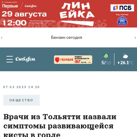
‹
›
Бензин сегодня
5/
10
+26.1
°C
82.76%
-1.2
07.02.2023 14:20
ОБЩЕСТВО
Врачи из Тольятти назвали
симптомы развивающейся
кисты в горле