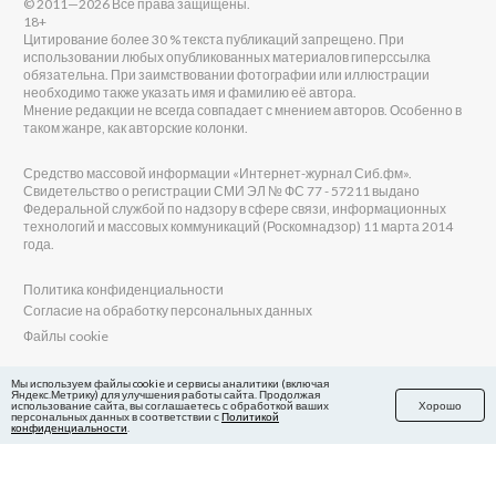
© 2011—2026 Все права защищены.
18+
Цитирование более 30 % текста публикаций запрещено. При
использовании любых опубликованных материалов гиперссылка
обязательна. При заимствовании фотографии или иллюстрации
необходимо также указать имя и фамилию её автора.
Мнение редакции не всегда совпадает с мнением авторов. Особенно в
таком жанре, как авторские колонки.
Средство массовой информации «Интернет-журнал Сиб.фм».
Свидетельство о регистрации СМИ ЭЛ № ФС 77 - 57211 выдано
Федеральной службой по надзору в сфере связи, информационных
технологий и массовых коммуникаций (Роскомнадзор) 11 марта 2014
года.
Политика конфиденциальности
Согласие на обработку персональных данных
Файлы cookie
Главный редактор Сиб.фм
Мы используем файлы cookie и сервисы аналитики (включая
Яндекс.Метрику) для улучшения работы сайта. Продолжая
Бобровников Виктор Евгеньевич
использование сайта, вы соглашаетесь с обработкой ваших
Хорошо
Учредитель ООО «Сиб.фм»
персональных данных в соответствии с
Политикой
конфиденциальности
.
E-mail редакции: fm@sib.fm
Телефон редакции: 8(800) 600-21-41