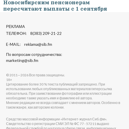
Новосибирским пенсионерам
пересчитают выплаты с 1 сентября
РЕКЛАМА
ТЕЛЕФОН: 8(383) 209-21-22
E-MAIL:
reklama@sib.fm
По вопросам сотрудничества:
marketing@sib.fm
© 2011—2026 Все права защищены.
18+
Цитирование более 30 % текста публикаций запрещено. При
использовании любых опубликованных материалов гиперссылка
обязательна. При заимствовании фотографии или иллюстрации
необходимо также указать имя и фамилию её автора.
Мнение редакции не всегда совпадает с мнением авторов. Особенно в
таком жанре, как авторские колонки.
Средство массовой информации «Интернет-журнал Сиб.фм».
Свидетельство о регистрации СМИ ЭЛ № ФС 77 - 57211 выдано
Федеральной службой по надзору в сфере связи, информационных