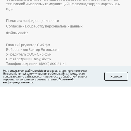
технологий и массовых коммуникаций (Роскомнадзор) 11 марта 2014
года.
Политика конфиденциальности
Согласие на обработку персональных данных
Файлы cookie
Главный редактор Сиб.фм
Бобровников Виктор Евгеньевич
Учредитель ООО «Сиб.фм»
E-mail редакции: fm@sib.fm
Телефон редакции: 8(800) 600-21-41
Мы используем файлы cookie и сервисы аналитики (включая
Яндекс.Метрику) для улучшения работы сайта. Продолжая
использование сайта, вы соглашаетесь с обработкой ваших
Хорошо
персональных данных в соответствии с
Политикой
Сайт разработан и поддерживается Технодзен
конфиденциальности
.
в Яндекс.Дзен