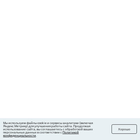
Мы используем файлы cookie и сервисы аналитики (включая
Яндекс.Метрику) для улучшения работы сайта. Продолжая
использование сайта, вы соглашаетесь с обработкой ваших
Хорошо
персональных данных в соответствии с
Политикой
конфиденциальности
.