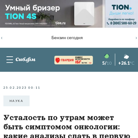
‹
›
Бензин сегодня
5/
10
+26.1
°C
82.76%
-1.2
25.02.2023 00:11
НАУКА
Усталость по утрам может
быть симптомом онкологии:
какие анализы сдать в первую