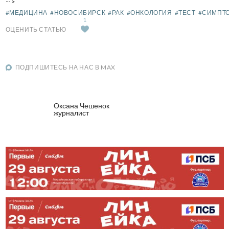
-->
#МЕДИЦИНА
#НОВОСИБИРСК
#РАК
#ОНКОЛОГИЯ
#ТЕСТ
#СИМПТ
1
ОЦЕНИТЬ СТАТЬЮ
ПОДПИШИТЕСЬ НА НАС В MAX
Оксана Чешенок
журналист