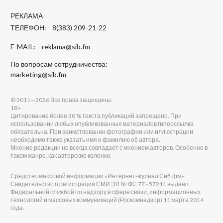
РЕКЛАМА
ТЕЛЕФОН: 8(383) 209-21-22
E-MAIL:
reklama@sib.fm
По вопросам сотрудничества:
marketing@sib.fm
© 2011—2026 Все права защищены.
18+
Цитирование более 30 % текста публикаций запрещено. При
использовании любых опубликованных материалов гиперссылка
обязательна. При заимствовании фотографии или иллюстрации
необходимо также указать имя и фамилию её автора.
Мнение редакции не всегда совпадает с мнением авторов. Особенно в
таком жанре, как авторские колонки.
Средство массовой информации «Интернет-журнал Сиб.фм».
Свидетельство о регистрации СМИ ЭЛ № ФС 77 - 57211 выдано
Федеральной службой по надзору в сфере связи, информационных
технологий и массовых коммуникаций (Роскомнадзор) 11 марта 2014
года.