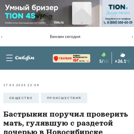
‹
›
Бензин сегодня
5/
10
+26.1
°C
82.76%
-1.2
17.03.2023 22:04
ОБЩЕСТВО
ПРОИCШЕСТВИЯ
Бастрыкин поручил проверить
мать, гулявшую с раздетой
дочерью в Новосибирске