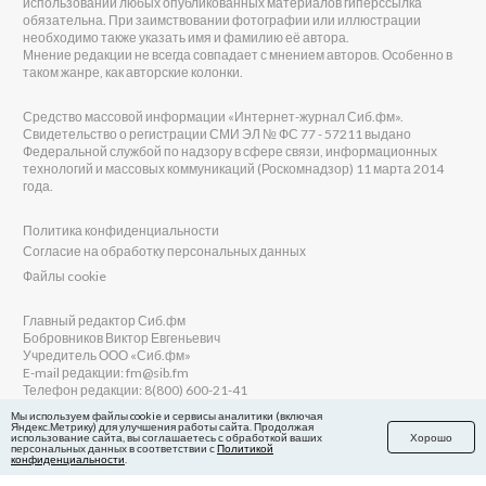
использовании любых опубликованных материалов гиперссылка
обязательна. При заимствовании фотографии или иллюстрации
необходимо также указать имя и фамилию её автора.
Мнение редакции не всегда совпадает с мнением авторов. Особенно в
таком жанре, как авторские колонки.
Средство массовой информации «Интернет-журнал Сиб.фм».
Свидетельство о регистрации СМИ ЭЛ № ФС 77 - 57211 выдано
Федеральной службой по надзору в сфере связи, информационных
технологий и массовых коммуникаций (Роскомнадзор) 11 марта 2014
года.
Политика конфиденциальности
Согласие на обработку персональных данных
Файлы cookie
Главный редактор Сиб.фм
Бобровников Виктор Евгеньевич
Учредитель ООО «Сиб.фм»
E-mail редакции: fm@sib.fm
Телефон редакции: 8(800) 600-21-41
Мы используем файлы cookie и сервисы аналитики (включая
Яндекс.Метрику) для улучшения работы сайта. Продолжая
использование сайта, вы соглашаетесь с обработкой ваших
Хорошо
персональных данных в соответствии с
Политикой
Сайт разработан и поддерживается Технодзен
конфиденциальности
.