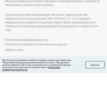
Мнение редакции не всегда совпадает с мнением авторов. Особенно в
таком жанре, как авторские колонки.
Средство массовой информации «Интернет-журнал Сиб.фм».
Свидетельство о регистрации СМИ ЭЛ № ФС 77 - 57211 выдано
Федеральной службой по надзору в сфере связи, информационных
технологий и массовых коммуникаций (Роскомнадзор) 11 марта 2014
года.
Политика конфиденциальности
Согласие на обработку персональных данных
Файлы cookie
Главный редактор Сиб.фм
Мы используем файлы cookie и сервисы аналитики (включая
Яндекс.Метрику) для улучшения работы сайта. Продолжая
Бобровников Виктор Евгеньевич
использование сайта, вы соглашаетесь с обработкой ваших
Хорошо
Учредитель ООО «Сиб.фм»
персональных данных в соответствии с
Политикой
конфиденциальности
.
E-mail редакции: fm@sib.fm
Телефон редакции: 8(800) 600-21-41
Сайт разработан и поддерживается Технодзен