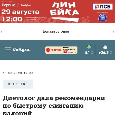
‹
›
Бензин сегодня
5/
10
+26.1
°C
82.76%
-1.2
18.03.2023 12:00
ОБЩЕСТВО
Диетолог дала рекомендации
по быстрому сжиганию
калорий