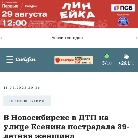
‹
›
Бензин сегодня
5/
10
+26.1
°C
82.76%
-1.2
18.03.2023 20:56
ПРОИCШЕСТВИЯ
В Новосибирске в ДТП на
улице Есенина пострадала 39-
летняя женщина