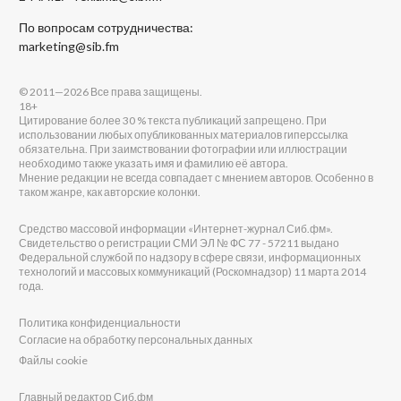
По вопросам сотрудничества:
marketing@sib.fm
© 2011—2026 Все права защищены.
18+
Цитирование более 30 % текста публикаций запрещено. При
использовании любых опубликованных материалов гиперссылка
обязательна. При заимствовании фотографии или иллюстрации
необходимо также указать имя и фамилию её автора.
Мнение редакции не всегда совпадает с мнением авторов. Особенно в
таком жанре, как авторские колонки.
Средство массовой информации «Интернет-журнал Сиб.фм».
Свидетельство о регистрации СМИ ЭЛ № ФС 77 - 57211 выдано
Федеральной службой по надзору в сфере связи, информационных
технологий и массовых коммуникаций (Роскомнадзор) 11 марта 2014
года.
Политика конфиденциальности
Согласие на обработку персональных данных
Файлы cookie
Главный редактор Сиб.фм