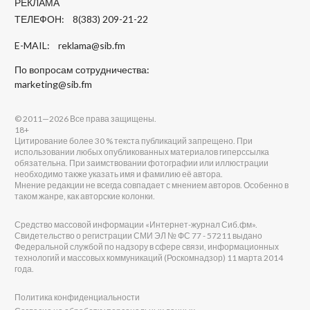
РЕКЛАМА
ТЕЛЕФОН: 8(383) 209-21-22
E-MAIL:
reklama@sib.fm
По вопросам сотрудничества:
marketing@sib.fm
© 2011—2026 Все права защищены.
18+
Цитирование более 30 % текста публикаций запрещено. При
использовании любых опубликованных материалов гиперссылка
обязательна. При заимствовании фотографии или иллюстрации
необходимо также указать имя и фамилию её автора.
Мнение редакции не всегда совпадает с мнением авторов. Особенно в
таком жанре, как авторские колонки.
Средство массовой информации «Интернет-журнал Сиб.фм».
Свидетельство о регистрации СМИ ЭЛ № ФС 77 - 57211 выдано
Федеральной службой по надзору в сфере связи, информационных
технологий и массовых коммуникаций (Роскомнадзор) 11 марта 2014
года.
Политика конфиденциальности