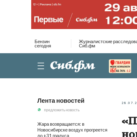
Бензин
Журналистские расследов
сегодня
Сиб.фм
82.76%
-1.2
Лента новостей
28.07.
предложить новость
«П
Жара возвращается: в
Новосибирске воздух прогреется
но
до +31 градуса