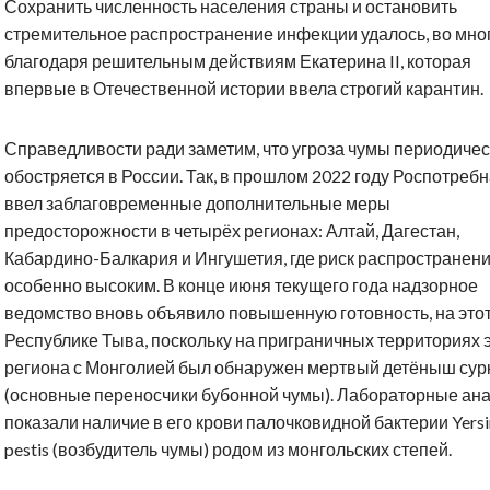
Сохранить численность населения страны и остановить
стремительное распространение инфекции удалось, во мно
благодаря решительным действиям Екатерина II, которая
впервые в Отечественной истории ввела строгий карантин.
Справедливости ради заметим, что угроза чумы периодичес
обостряется в России. Так, в прошлом 2022 году Роспотреб
ввел заблаговременные дополнительные меры
предосторожности в четырёх регионах: Алтай, Дагестан,
Кабардино-Балкария и Ингушетия, где риск распространен
особенно высоким. В конце июня текущего года надзорное
ведомство вновь объявило повышенную готовность, на этот
Республике Тыва, поскольку на приграничных территориях 
региона с Монголией был обнаружен мертвый детёныш сур
(основные переносчики бубонной чумы). Лабораторные ан
показали наличие в его крови палочковидной бактерии Yersi
pestis (возбудитель чумы) родом из монгольских степей.