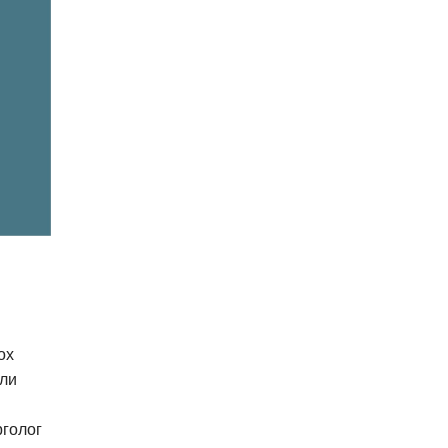
ох
или
рголог