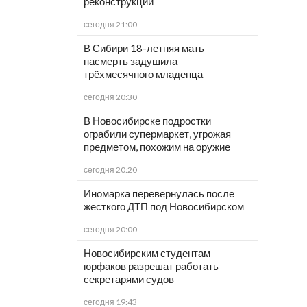
реконструкции
сегодня 21:00
В Сибири 18-летняя мать
насмерть задушила
трёхмесячного младенца
сегодня 20:30
В Новосибирске подростки
ограбили супермаркет, угрожая
предметом, похожим на оружие
сегодня 20:20
Иномарка перевернулась после
жесткого ДТП под Новосибирском
сегодня 20:00
Новосибирским студентам
юрфаков разрешат работать
секретарями судов
сегодня 19:43