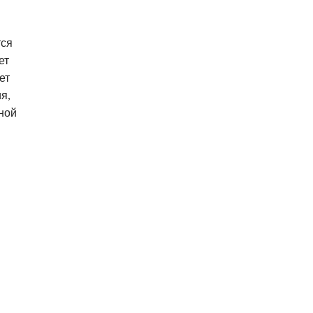
тся
ет
ет
я,
ной