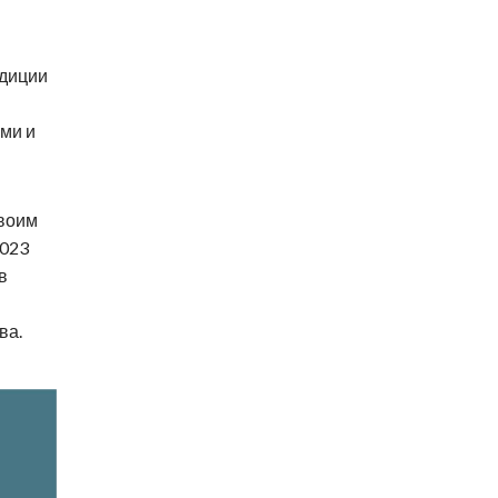
адиции
ми и
своим
2023
в
ва.