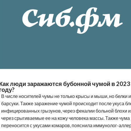
Как люди заражаются бубонной чумой в 2023
году?
В числе носителей чумы не только крысы и мыши, но белки и
барсуки. Также заражение чумой происходит после укуса бл
инфицированных грызунов, через фекалии больной блохи 
через срыгиваемые ее на кожу человека массы. Также чума
переносится с укусами комаров, пояснила иммунолог-алле