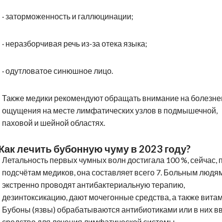
·
заторможенность и галлюцинации;
·
неразборчивая речь из-за отека языка;
·
одутловатое синюшное лицо.
Также медики рекомендуют обращать внимание на болезн
ощущения на месте лимфатических узлов в подмышечной,
паховой и шейной областях.
Как лечить бубонную чуму в 2023 году?
Летальность первых чумных волн достигала 100 %, сейчас, 
подсчётам медиков, она составляет всего 7. Больным людя
экстренно проводят антибактериальную терапию,
дезинтоксикацию, дают мочегонные средства, а также вита
Бубоны (язвы) обрабатываются антибиотиками или в них в
средство для лечения лимфатической системы.