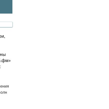
ри,
аны
б.фм»
х
нения
волн