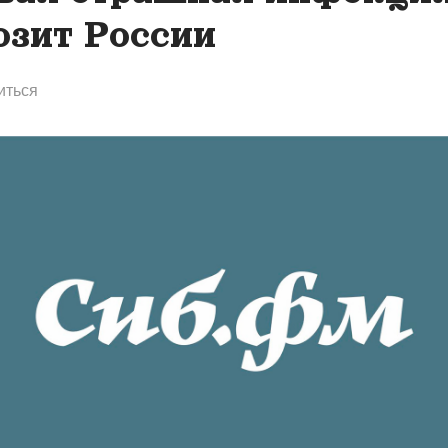
озит России
иться