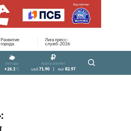
Развитие
Лига пресс-
города
служб-2026
погода
курсы валют
+26.1
°C
usd
71.90
|
eur
82.97
:
я