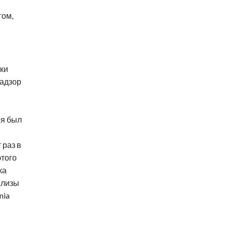
гом,
ки
надзор
ия был
 раз в
этого
ка
ализы
nia