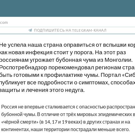
.com
ПОДПИШИТЕСЬ НА TELEGRAM-КАНАЛ
Не успела наша страна оправиться от вспышки ко
как новая инфекция стоит у порога. На этот раз
россиянам угрожает бубонная чума из Монголии.
Роспотребнадзор порекомендовал регионам стр
быть готовыми к профилактике чумы. Портал «Си
публикует все подробности о симптомах, способа
защиты и лечения этого недуга.
Россия не впервые сталкивается с опасностью распростра
бубонной чумы. В отличие от трёх мировых эпидемических 
«чёрной смерти» (в 14, 17 и 19 веках) в других странах и на
континентах, наши территории пострадали меньше всего.