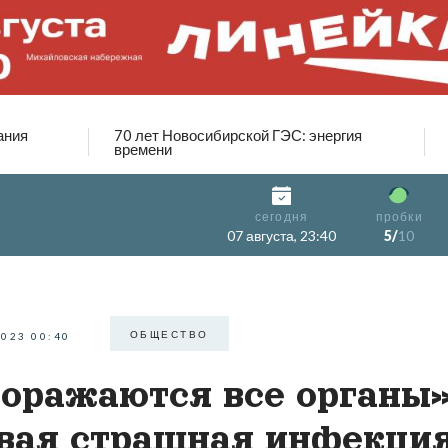
ания
70 лет Новосибирской ГЭС: энергия
времени
сегодня
пробки
07 августа, 23:40
5/
10
ОБЩЕСТВО
2023 00:40
оражаются все органы»
вая страшная инфекци