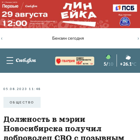
‹
›
Бензин сегодня
5/
10
+26.1
°C
82.76%
-1.2
05.08.2023 11:48
ОБЩЕСТВО
Должность в мэрии
Новосибирска получил
доброволец СВО с позывным