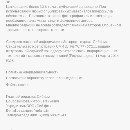
18+
Цитирование более 30 % текста публикаций запрещено. При
использовании любых опубликованных материалов гиперссылка
обязательна. При заимствовании фотографии или иллюстрации
необходимо также указать имя и фамилию её автора.
Мнение редакции не всегда совпадает с мнением авторов. Особенно в
таком жанре, как авторские колонки.
Средство массовой информации «Интернет-журнал Сиб.фм».
Свидетельство о регистрации СМИ ЭЛ № ФС 77 - 57211 выдано
Федеральной службой по надзору в сфере связи, информационных
технологий и массовых коммуникаций (Роскомнадзор) 11 марта 2014
года.
Политика конфиденциальности
Согласие на обработку персональных данных
Файлы cookie
Главный редактор Сиб.фм
Бобровников Виктор Евгеньевич
Учредитель ООО «Сиб.фм»
E-mail редакции: fm@sib.fm
Телефон редакции: 8(800) 600-21-41