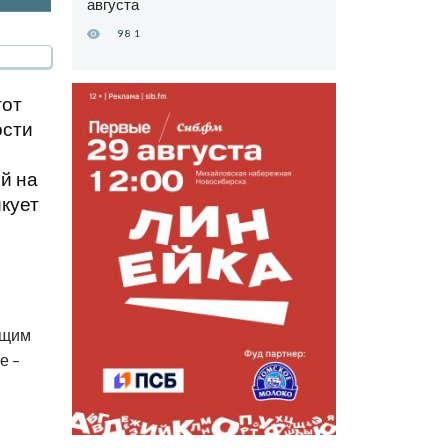
августа
981
тот
ости
й на
икует
ющим
е –