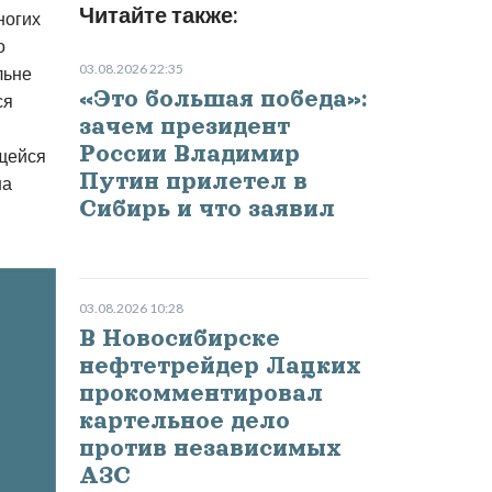
Читайте также:
ногих
о
03.08.2026 22:35
льне
«Это большая победа»:
ся
зачем президент
России Владимир
ющейся
Путин прилетел в
на
Сибирь и что заявил
03.08.2026 10:28
В Новосибирске
нефтетрейдер Лацких
прокомментировал
картельное дело
против независимых
АЗС