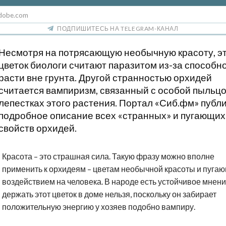
dobe.com
ПОДПИШИТЕСЬ НА TELEGRAM-КАНАЛ
Несмотря на потрясающую необычную красоту, э
цветок биологи считают паразитом из-за способн
расти вне грунта. Другой странностью орхидей
считается вампиризм, связанный с особой пыльцо
лепестках этого растения. Портал «Сиб.фм» публ
подробное описание всех «странных» и пугающих
свойств орхидей.
Красота – это страшная сила. Такую фразу можно вполне
применить к орхидеям – цветам необычной красоты и пуга
воздействием на человека. В народе есть устойчивое мнени
держать этот цветок в доме нельзя, поскольку он забирает
положительную энергию у хозяев подобно вампиру.