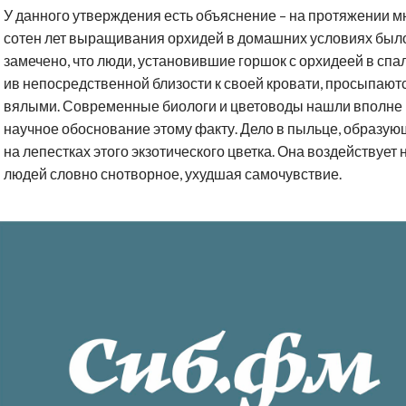
У данного утверждения есть объяснение – на протяжении м
сотен лет выращивания орхидей в домашних условиях был
замечено, что люди, установившие горшок с орхидеей в спа
ив непосредственной близости к своей кровати, просыпают
вялыми. Современные биологи и цветоводы нашли вполне
научное обоснование этому факту. Дело в пыльце, образу
на лепестках этого экзотического цветка. Она воздействует 
людей словно снотворное, ухудшая самочувствие.