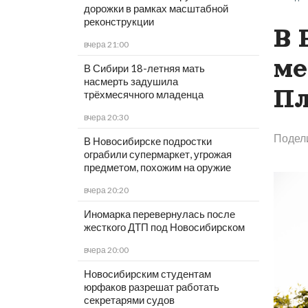
дорожки в рамках масштабной
реконструкции
В 
вчера 21:00
ме
В Сибири 18-летняя мать
насмерть задушила
Пл
трёхмесячного младенца
вчера 20:30
Подел
В Новосибирске подростки
ограбили супермаркет, угрожая
предметом, похожим на оружие
вчера 20:20
Иномарка перевернулась после
жесткого ДТП под Новосибирском
вчера 20:00
Новосибирским студентам
юрфаков разрешат работать
секретарями судов