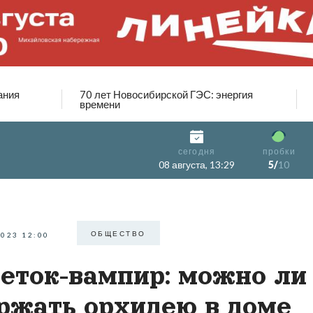
ания
70 лет Новосибирской ГЭС: энергия
времени
сегодня
пробки
08 августа, 13:29
5/
10
ОБЩЕСТВО
2023 12:00
еток-вампир: можно ли
ржать орхидею в доме