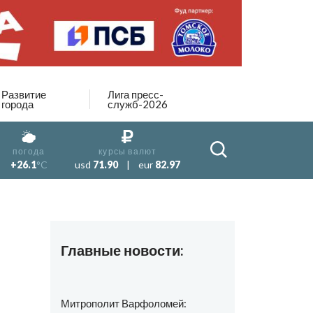
Развитие
Лига пресс-
города
служб-2026
погода
курсы валют
+26.1
°C
usd
71.90
|
eur
82.97
Главные новости:
Митрополит Варфоломей: