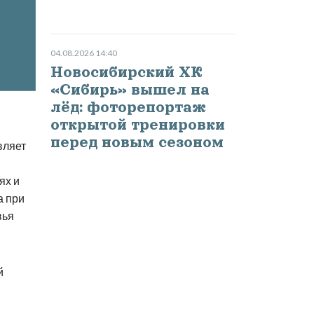
04.08.2026 14:40
Новосибирский ХК
«Сибирь» вышел на
лёд: фоторепортаж
открытой тренировки
перед новым сезоном
вляет
ях и
а при
вья
й