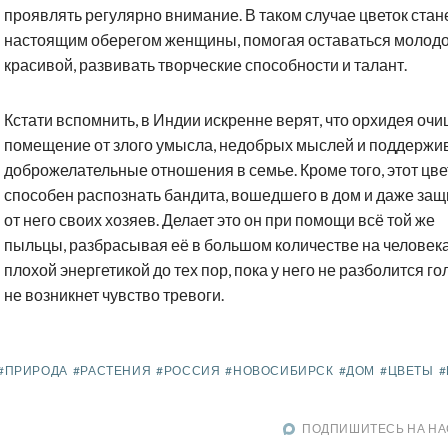
проявлять регулярно внимание. В таком случае цветок стан
настоящим оберегом женщины, помогая оставаться молодо
красивой, развивать творческие способности и талант.
Кстати вспомнить, в Индии искренне верят, что орхидея оч
помещение от злого умысла, недобрых мыслей и поддержи
доброжелательные отношения в семье. Кроме того, этот цве
способен распознать бандита, вошедшего в дом и даже защ
от него своих хозяев. Делает это он при помощи всё той же
пыльцы, разбрасывая её в большом количестве на человека
плохой энергетикой до тех пор, пока у него не разболится го
не возникнет чувство тревоги.
#ПРИРОДА
#РАСТЕНИЯ
#РОССИЯ
#НОВОСИБИРСК
#ДОМ
#ЦВЕТЫ
#
ПОДПИШИТЕСЬ НА НА