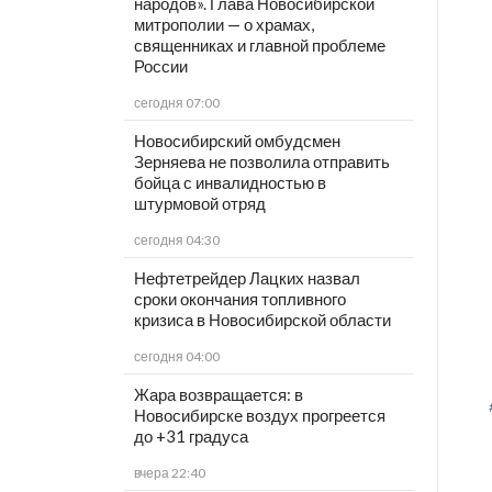
народов». Глава Новосибирской
митрополии — о храмах,
священниках и главной проблеме
России
сегодня 07:00
Новосибирский омбудсмен
Зерняева не позволила отправить
бойца с инвалидностью в
штурмовой отряд
сегодня 04:30
Нефтетрейдер Лацких назвал
сроки окончания топливного
кризиса в Новосибирской области
сегодня 04:00
Жара возвращается: в
Новосибирске воздух прогреется
до +31 градуса
вчера 22:40