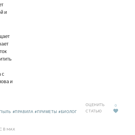
ет
й и
ищает
вает
ток
итить
 с
лова и
ОЦЕНИТЬ
0
СТАТЬЮ
ПЫЛЬ
#ПРАВИЛА
#ПРИМЕТЫ
#БИОЛОГ
С В MAX