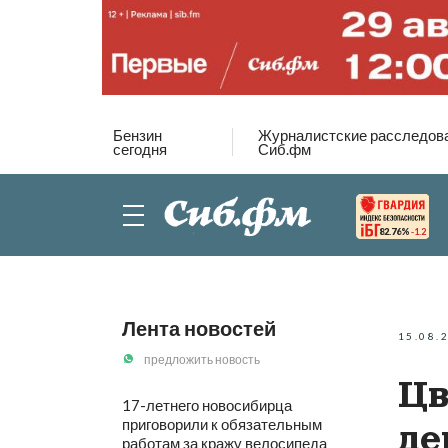
Бензин
Журналистские расследов
сегодня
Сиб.фм
82.76%
-1.2
Лента новостей
15.08.
предложить новость
Цв
17-летнего новосибирца
приговорили к обязательным
де
работам за кражу велосипеда