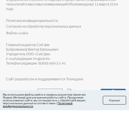
технологий и массовых коммуникаций (Роскомнадзор) 11 марта 2014
года.
Политика конфиденциальности
Согласие на обработку персональных данных
Файлы cookie
Главный редактор Сиб.фм
Бобровников Виктор Евгеньевич
Учредитель ООО «Сиб.фм»
E-mail редакции: fm@sib.fm
Телефон редакции: 8(800) 600-21-41
Сайт разработан и поддерживается Технодзен
Мы используем файлы cookie и сервисы аналитики (включая
Яндекс.Метрику) для улучшения работы сайта. Продолжая
использование сайта, вы соглашаетесь с обработкой ваших
Хорошо
персональных данных в соответствии с
Политикой
конфиденциальности
.
в Яндекс.Дзен