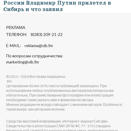
России Владимир Путин прилетел в
Сибирь и что заявил
РЕКЛАМА
ТЕЛЕФОН: 8(383) 209-21-22
E-MAIL:
reklama@sib.fm
По вопросам сотрудничества:
marketing@sib.fm
© 2011—2026 Все права защищены.
18+
Цитирование более 30 % текста публикаций запрещено. При
использовании любых опубликованных материалов гиперссылка
обязательна. При заимствовании фотографии или иллюстрации
необходимо также указать имя и фамилию её автора.
Мнение редакции не всегда совпадает с мнением авторов. Особенно в
таком жанре, как авторские колонки.
Средство массовой информации «Интернет-журнал Сиб.фм».
Свидетельство о регистрации СМИ ЭЛ № ФС 77 - 57211 выдано
Федеральной службой по надзору в сфере связи, информационных