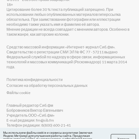
18+
Цитирование более 30 % текста публикаций запрещено. При
использовании любых опубликованных материалов гиперссылка
обязательна. При заимствовании фотографии или иллюстрации
необходимо также указать имя и фамилию её автора.
Мнение редакции не всегда совпадает с мнением авторов. Особенно в
таком жанре, как авторские колонки.
Средство массовой информации «Интернет-журнал Сиб.фм».
Свидетельство о регистрации СМИ ЭЛ № ФС 77 - 57211 выдано
Федеральной службой по надзору в сфере связи, информационных
технологий и массовых коммуникаций (Роскомнадзор) 11 марта 2014
года.
Политика конфиденциальности
Согласие на обработку персональных данных
Файлы cookie
Главный редактор Сиб.фм
Бобровников Виктор Евгеньевич
Учредитель ООО «Сиб.фм»
E-mail редакции: fm@sib.fm
Телефон редакции: 8(800) 600-21-41
Мы используем файлы cookie и сервисы аналитики (включая
Яндекс.Метрику) для улучшения работы сайта. Продолжая
использование сайта, вы соглашаетесь с обработкой ваших
Хорошо