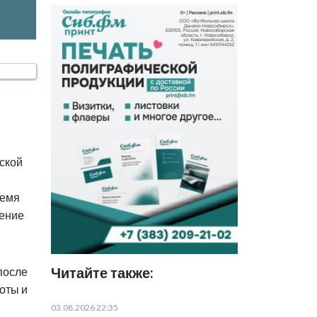
ской
ремя
ление
Читайте также:
после
лоты и
03.08.2026 22:35