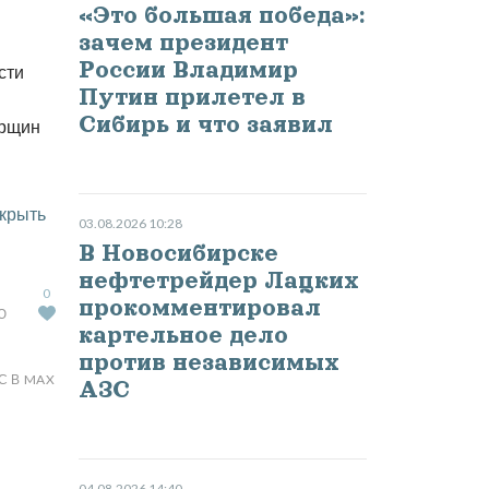
«Это большая победа»:
зачем президент
России Владимир
сти
Путин прилетел в
Сибирь и что заявил
орщин
крыть
03.08.2026 10:28
В Новосибирске
нефтетрейдер Лацких
0
прокомментировал
Ю
картельное дело
против независимых
С В MAX
АЗС
04.08.2026 14:40