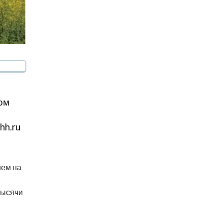
ом
hh.ru
нем на
тысячи