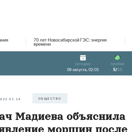
ания
70 лет Новосибирской ГЭС: энергия
времени
сегодня
пробки
08 августа, 02:01
5/
10
ОБЩЕСТВО
2023 01:14
ач Мадиева объяснила
явление морщин после