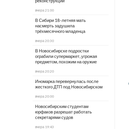
реконструкции
вчера 21:00
В Сибири 18-летняя мать
насмерть задушила
трёхмесячного младенца
вчера 20:30
В Новосибирске подростки
ограбили супермаркет, угрожая
предметом, похожим на оружие
вчера 20:20
Иномарка перевернулась после
жесткого ДТП под Новосибирском
вчера 20:00
Новосибирским студентам
юрфаков разрешат работать
секретарями судов
вчера 19:43