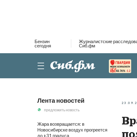
Бензин
Журналистские расследов
сегодня
Сиб.фм
82.76%
-1.2
Лента новостей
23.09.
предложить новость
Вр
Жара возвращается: в
Новосибирске воздух прогреется
по
до +31 градуса