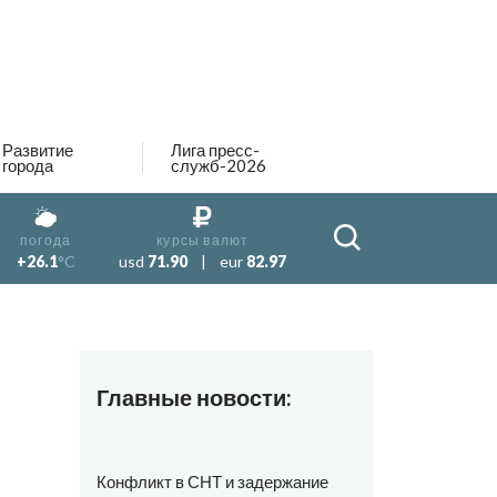
Развитие
Лига пресс-
города
служб-2026
погода
курсы валют
+26.1
°C
usd
71.90
|
eur
82.97
Главные новости:
Конфликт в СНТ и задержание