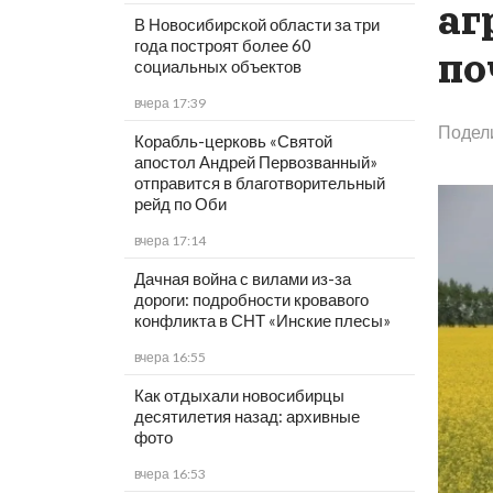
аг
В Новосибирской области за три
года построят более 60
по
социальных объектов
вчера 17:39
Подел
Корабль-церковь «Святой
апостол Андрей Первозванный»
отправится в благотворительный
рейд по Оби
вчера 17:14
Дачная война с вилами из-за
дороги: подробности кровавого
конфликта в СНТ «Инские плесы»
вчера 16:55
Как отдыхали новосибирцы
десятилетия назад: архивные
фото
вчера 16:53