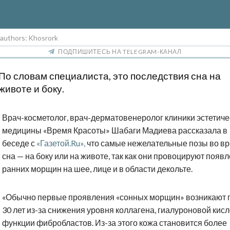
 authors: Khosrork
ПОДПИШИТЕСЬ НА TELEGRAM-КАНАЛ
По словам специалиста, это последствия сна на
животе и боку.
Врач-косметолог, врач-дерматовенеролог клиники эстетиче
медицины «Время Красоты» Шабаги Мадиева рассказала в
беседе с
«Газетой.Ru»,
что самые нежелательные позы во в
сна — на боку или на животе, так как они провоцируют появ
ранних морщин на шее, лице и в области декольте.
«Обычно первые проявления «сонных морщин» возникают 
30 лет из-за снижения уровня коллагена, гиалуроновой кис
функции фибробластов. Из-за этого кожа становится более