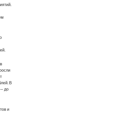
иятий.
ем
о
ей.
ов
росли
т
блей. В
 — до
тов и