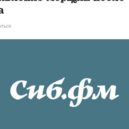
а
иться