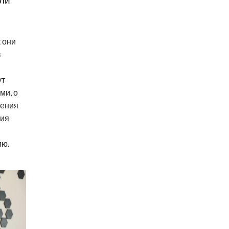
ли
 они
в
ут
ми, о
чения
ния
ию.