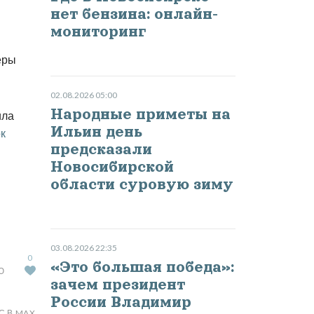
нет бензина: онлайн-
мониторинг
еры
02.08.2026 05:00
Народные приметы на
ила
Ильин день
к
предсказали
Новосибирской
области суровую зиму
03.08.2026 22:35
0
«Это большая победа»:
Ю
зачем президент
России Владимир
С В MAX