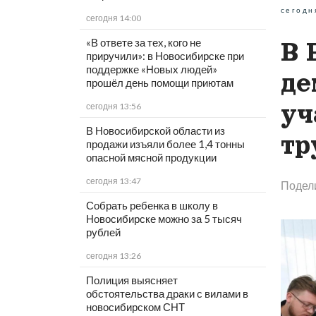
сегодн
сегодня 14:00
«В ответе за тех, кого не
В 
приручили»: в Новосибирске при
поддержке «Новых людей»
де
прошёл день помощи приютам
уч
сегодня 13:56
В Новосибирской области из
тр
продажи изъяли более 1,4 тонны
опасной мясной продукции
сегодня 13:47
Подел
Собрать ребенка в школу в
Новосибирске можно за 5 тысяч
рублей
сегодня 13:26
Полиция выясняет
обстоятельства драки с вилами в
новосибирском СНТ