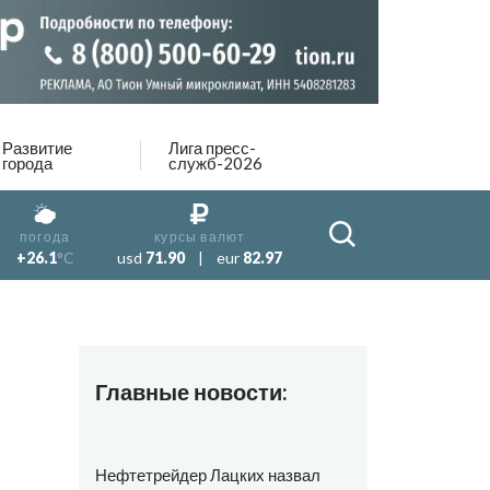
Развитие
Лига пресс-
города
служб-2026
погода
курсы валют
+26.1
°C
usd
71.90
|
eur
82.97
Главные новости:
Нефтетрейдер Лацких назвал