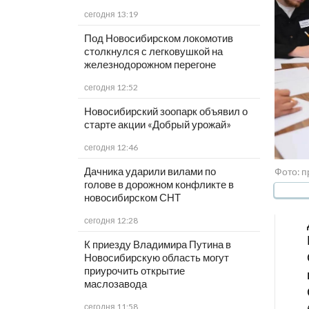
сегодня 13:19
Под Новосибирском локомотив
столкнулся с легковушкой на
железнодорожном перегоне
сегодня 12:52
Новосибирский зоопарк объявил о
старте акции «Добрый урожай»
сегодня 12:46
Дачника ударили вилами по
Фото: 
голове в дорожном конфликте в
новосибирском СНТ
сегодня 12:28
К приезду Владимира Путина в
Новосибирскую область могут
приурочить открытие
маслозавода
сегодня 11:58