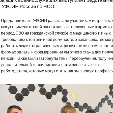
бывших военнослужащих выступили представите
ГУФСИН России по НСО.
Представители ГУФСИН рассказали участникам встречи как
могут применить свой опыт и навыки, полученные в армии, 
период СВО на гражданской службе, о медицинских и иных
требованиях к той или иной должности, о вакансиях, где мог
работать люди с ограниченными физическими возможностя
формах оплаты и формировании льготного стажа для полу
пенсии. Также были затронуты темы переобучения, получе
дополнительной квалификации, в том числе и за счет
работодателя, которые могут стать шагом в новую професс