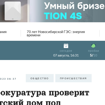
ания
70 лет Новосибирской ГЭС: энергия
времени
сегодня
пробки
07 августа, 16:31
5/
10
ОБЩЕСТВО
ПРОИCШЕСТВИЯ
2023 08:37
окуратура проверит
тский дом под