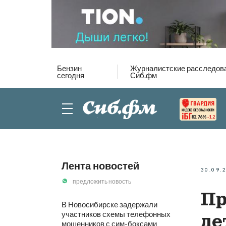
Бензин
Журналистские расследов
сегодня
Сиб.фм
82.76%
-1.2
Лента новостей
30.09.
предложить новость
Пр
В Новосибирске задержали
участников схемы телефонных
де
мошенников с сим-боксами