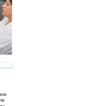
ков
ля