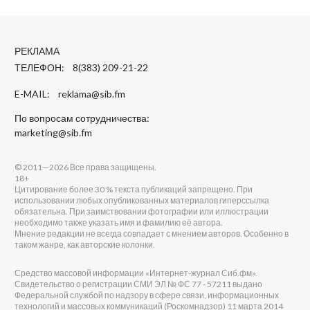
РЕКЛАМА
ТЕЛЕФОН: 8(383) 209-21-22
E-MAIL:
reklama@sib.fm
По вопросам сотрудничества:
marketing@sib.fm
© 2011—2026 Все права защищены.
18+
Цитирование более 30 % текста публикаций запрещено. При
использовании любых опубликованных материалов гиперссылка
обязательна. При заимствовании фотографии или иллюстрации
необходимо также указать имя и фамилию её автора.
Мнение редакции не всегда совпадает с мнением авторов. Особенно в
таком жанре, как авторские колонки.
Средство массовой информации «Интернет-журнал Сиб.фм».
Свидетельство о регистрации СМИ ЭЛ № ФС 77 - 57211 выдано
Федеральной службой по надзору в сфере связи, информационных
технологий и массовых коммуникаций (Роскомнадзор) 11 марта 2014