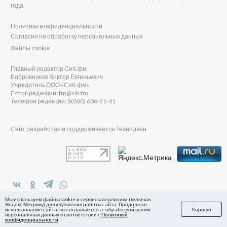
года.
Политика конфиденциальности
Согласие на обработку персональных данных
Файлы cookie
Главный редактор Сиб.фм
Бобровников Виктор Евгеньевич
Учредитель ООО «Сиб.фм»
E-mail редакции: fm@sib.fm
Телефон редакции: 8(800) 600-21-41
Сайт разработан и поддерживается Технодзен
в Яндекс.Дзен
Мы используем файлы cookie и сервисы аналитики (включая
Яндекс.Метрику) для улучшения работы сайта. Продолжая
использование сайта, вы соглашаетесь с обработкой ваших
Хорошо
персональных данных в соответствии с
Политикой
конфиденциальности
.