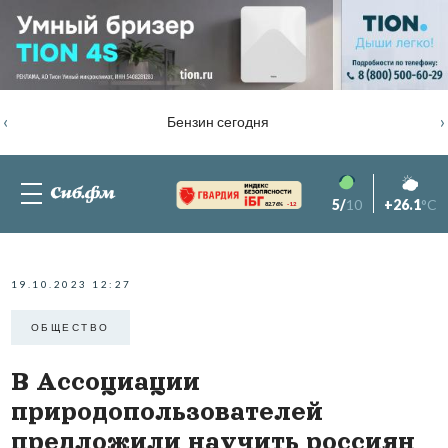
‹
›
Бензин сегодня
5/
10
+26.1
°C
82.76%
-1.2
19.10.2023 12:27
ОБЩЕСТВО
В Ассоциации
природопользователей
предложили научить россиян