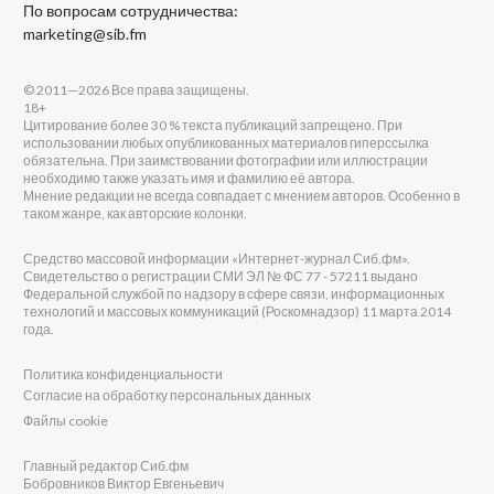
По вопросам сотрудничества:
marketing@sib.fm
© 2011—2026 Все права защищены.
18+
Цитирование более 30 % текста публикаций запрещено. При
использовании любых опубликованных материалов гиперссылка
обязательна. При заимствовании фотографии или иллюстрации
необходимо также указать имя и фамилию её автора.
Мнение редакции не всегда совпадает с мнением авторов. Особенно в
таком жанре, как авторские колонки.
Средство массовой информации «Интернет-журнал Сиб.фм».
Свидетельство о регистрации СМИ ЭЛ № ФС 77 - 57211 выдано
Федеральной службой по надзору в сфере связи, информационных
технологий и массовых коммуникаций (Роскомнадзор) 11 марта 2014
года.
Политика конфиденциальности
Согласие на обработку персональных данных
Файлы cookie
Главный редактор Сиб.фм
Бобровников Виктор Евгеньевич