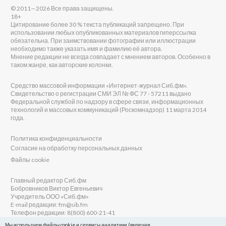
© 2011—2026 Все права защищены.
18+
Цитирование более 30 % текста публикаций запрещено. При
использовании любых опубликованных материалов гиперссылка
обязательна. При заимствовании фотографии или иллюстрации
необходимо также указать имя и фамилию её автора.
Мнение редакции не всегда совпадает с мнением авторов. Особенно в
таком жанре, как авторские колонки.
Средство массовой информации «Интернет-журнал Сиб.фм».
Свидетельство о регистрации СМИ ЭЛ № ФС 77 - 57211 выдано
Федеральной службой по надзору в сфере связи, информационных
технологий и массовых коммуникаций (Роскомнадзор) 11 марта 2014
года.
Политика конфиденциальности
Согласие на обработку персональных данных
Файлы cookie
Главный редактор Сиб.фм
Бобровников Виктор Евгеньевич
Учредитель ООО «Сиб.фм»
E-mail редакции: fm@sib.fm
Телефон редакции: 8(800) 600-21-41
Мы используем файлы cookie и сервисы аналитики (включая