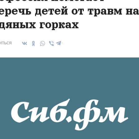
еречь детей от травм н
дяных горках
иться