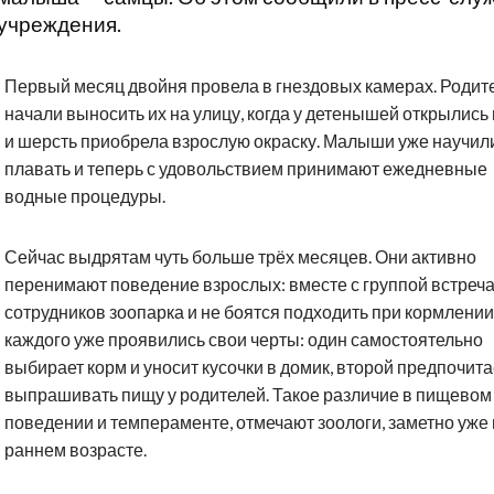
учреждения.
Первый месяц двойня провела в гнездовых камерах. Родит
начали выносить их на улицу, когда у детенышей открылись 
и шерсть приобрела взрослую окраску. Малыши уже научил
плавать и теперь с удовольствием принимают ежедневные
водные процедуры.
Сейчас выдрятам чуть больше трёх месяцев. Они активно
перенимают поведение взрослых: вместе с группой встреч
сотрудников зоопарка и не боятся подходить при кормлении
каждого уже проявились свои черты: один самостоятельно
выбирает корм и уносит кусочки в домик, второй предпочита
выпрашивать пищу у родителей. Такое различие в пищевом
поведении и темпераменте, отмечают зоологи, заметно уже 
раннем возрасте.