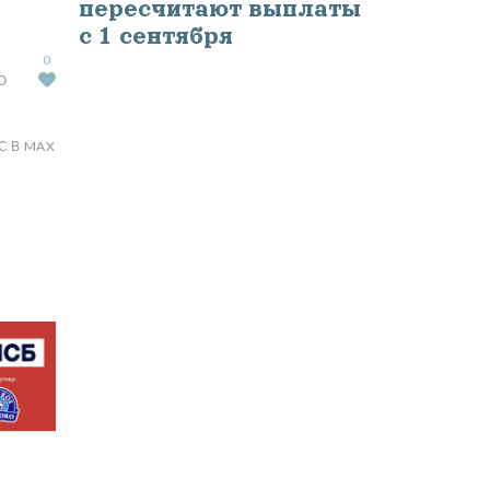
пересчитают выплаты
с 1 сентября
0
Ю
С В MAX