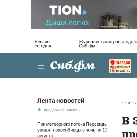
Бензин
Журналистские расследов
сегодня
Сиб.фм
82.76%
-1.2
Лента новостей
17.01.
предложить новость
В 
Пик метеорного потока Персеиды
увидят новосибирцы в ночь на 13
пр
августа