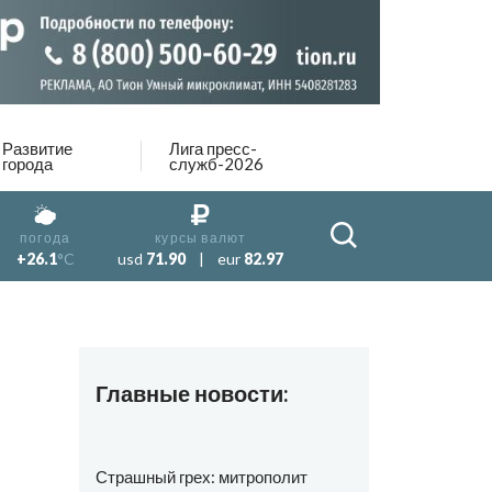
Развитие
Лига пресс-
города
служб-2026
погода
курсы валют
+26.1
°C
usd
71.90
|
eur
82.97
Главные новости:
Страшный грех: митрополит