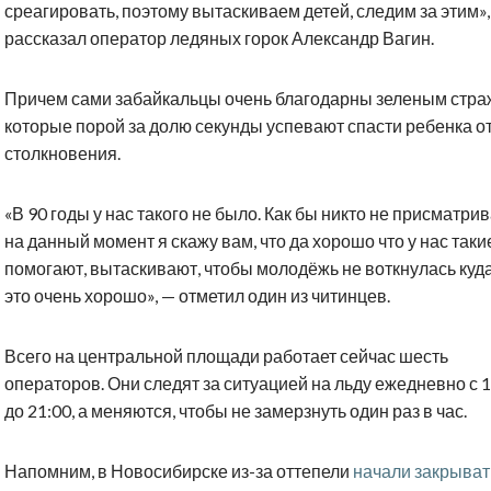
среагировать, поэтому вытаскиваем детей, следим за этим»,
рассказал оператор ледяных горок Александр Вагин.
Причем сами забайкальцы очень благодарны зеленым стра
которые порой за долю секунды успевают спасти ребенка о
столкновения.
«В 90 годы у нас такого не было. Как бы никто не присматрив
на данный момент я скажу вам, что да хорошо что у нас таки
помогают, вытаскивают, чтобы молодёжь не воткнулась куда
это очень хорошо», — отметил один из читинцев.
Всего на центральной площади работает сейчас шесть
операторов. Они следят за ситуацией на льду ежедневно с 1
до 21:00, а меняются, чтобы не замерзнуть один раз в час.
Напомним, в Новосибирске из-за оттепели
начали закрыват