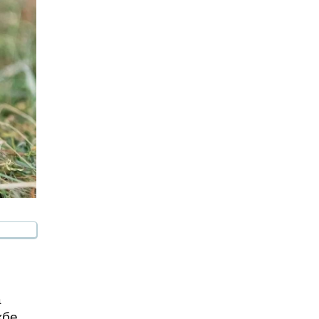
а
жбе