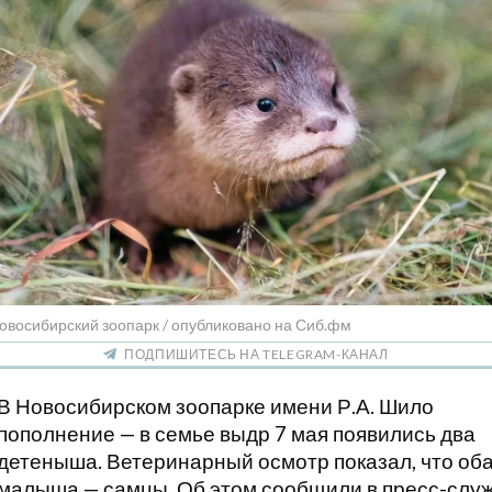
овосибирский зоопарк / опубликовано на Сиб.фм
ПОДПИШИТЕСЬ НА TELEGRAM-КАНАЛ
В Новосибирском зоопарке имени Р.А. Шило
пополнение — в семье выдр 7 мая появились два
детеныша. Ветеринарный осмотр показал, что об
малыша — самцы. Об этом сообщили в пресс-слу