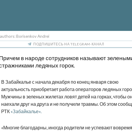
 authors: Borisenkov Andrei
ПОДПИШИТЕСЬ НА TELEGRAM-КАНАЛ
Причем в народе сотрудников называют зеленым
стражниками ледяных горок.
В Забайкалье с начала декабря по конец января свою
актуальность приобретает работа операторов ледяных горо
Мужчины в зеленых жилетах ловят детей на горках, чтобы о
наехали друг на друга и не получили травмы. Об этом сооб
РТК
«Забайкалье».
«Многие благодарны, иногда родители не успевают воврем