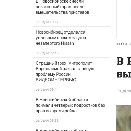
В Новосибирске снесли
незаконный гараж после
вмешательства приставов
сегодня 10:27
Новосибирец отделался
условным сроком за угон
незапертого Nissan
сегодн
сегодня 09:58
В 
Страшный грех: митрополит
Варфоломей назвал главную
вы
проблему России.
ВИДЕОИНТЕРВЬЮ
сегодня 09:44
Подел
В Новосибирской области
поймали четверых подростков без
прав во время рейда
сегодня 09:38
В Новосибирскую область