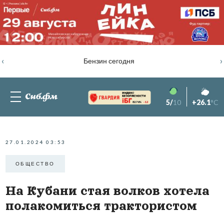
‹
›
Бензин сегодня
5/
10
+26.1
°C
82.76%
-1.2
27.01.2024 03:53
ОБЩЕСТВО
На Кубани стая волков хотела
полакомиться трактористом