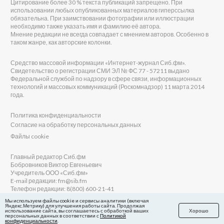
Цитирование более 30 % текста публикаций запрещено. При
использовании любых опубликованных материалов гиперссылка
обязательна. При заимствовании фотографии или иллюстрации
необходимо также указать имя и фамилию её автора.
Мнение редакции не всегда совпадает с мнением авторов. Особенно в
таком жанре, как авторские колонки.
Средство массовой информации «Интернет-журнал Сиб.фм».
Свидетельство о регистрации СМИ ЭЛ № ФС 77 - 57211 выдано
Федеральной службой по надзору в сфере связи, информационных
технологий и массовых коммуникаций (Роскомнадзор) 11 марта 2014
года.
Политика конфиденциальности
Согласие на обработку персональных данных
Файлы cookie
Главный редактор Сиб.фм
Бобровников Виктор Евгеньевич
Учредитель ООО «Сиб.фм»
E-mail редакции: fm@sib.fm
Телефон редакции: 8(800) 600-21-41
Мы используем файлы cookie и сервисы аналитики (включая
Яндекс.Метрику) для улучшения работы сайта. Продолжая
использование сайта, вы соглашаетесь с обработкой ваших
Хорошо
персональных данных в соответствии с
Политикой
Сайт разработан и поддерживается Технодзен
конфиденциальности
.